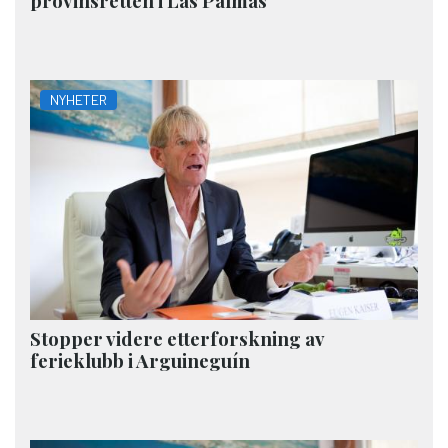
provinsretten i Las Palmas
NYHETER
Stopper videre etterforskning av
ferieklubb i Arguineguín