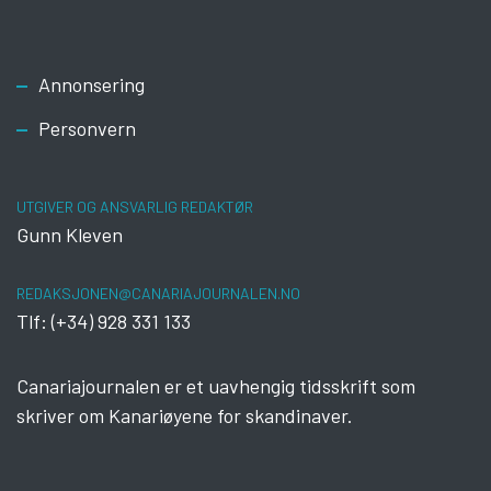
Footer
Annonsering
Personvern
UTGIVER OG ANSVARLIG REDAKTØR
Gunn Kleven
REDAKSJONEN@CANARIAJOURNALEN.NO
Tlf: (+34) 928 331 133
Canariajournalen er et uavhengig tidsskrift som
skriver om Kanariøyene for skandinaver.