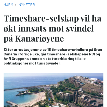
NAVIGASJONSSTI
HJEM
NYHETER
Timeshare-selskap vil ha
økt innsats mot svindel
på Kanariøyene
Etter arrestasjonene av 15 timeshare-svindlere på Gran
Canaria i forrige uke, går timeshare-selskapene RCI og
Anfi Gruppen ut med en støtteerklæring til alle
politiaksjoner mot turistsvindel.