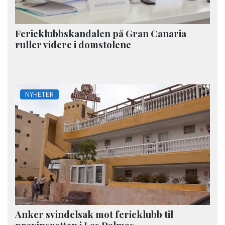
Ferieklubbskandalen på Gran Canaria
ruller videre i domstolene
NYHETER
Anker svindelsak mot ferieklubb til