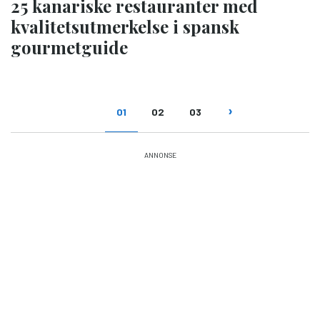
25 kanariske restauranter med
kvalitetsutmerkelse i spansk
gourmetguide
Sider
01
02
03