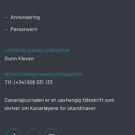
Footer
Annonsering
Personvern
UTGIVER OG ANSVARLIG REDAKTØR
Gunn Kleven
REDAKSJONEN@CANARIAJOURNALEN.NO
Tlf: (+34) 928 331 133
Canariajournalen er et uavhengig tidsskrift som
skriver om Kanariøyene for skandinaver.