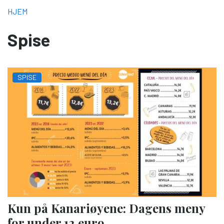
NAVIGASJONSSTI
HJEM
Spise
SPISE
Kun på Kanariøyene: Dagens meny
for under 12 euro