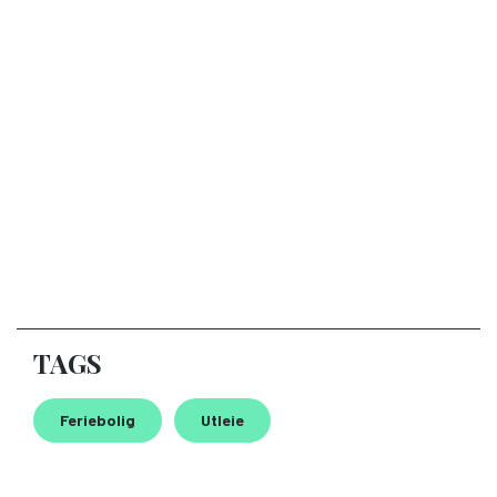
TAGS
Feriebolig
Utleie