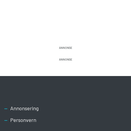
Footer
Annonsering
Personvern