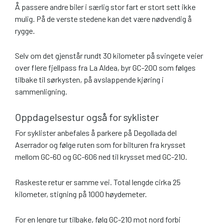
Å passere andre biler i særlig stor fart er stort sett ikke
mulig. På de verste stedene kan det være nødvendig å
rygge.
Selv om det gjenstår rundt 30 kilometer på svingete veier
over flere fjellpass fra La Aldea, byr GC-200 som følges
tilbake til sørkysten, på avslappende kjøring i
sammenligning.
Oppdagelsestur også for syklister
For syklister anbefales å parkere på Degollada del
Aserrador og følge ruten som for bilturen fra krysset
mellom GC-60 og GC-606 ned til krysset med GC-210.
Raskeste retur er samme vei. Total lengde cirka 25
kilometer, stigning på 1000 høydemeter.
For en lengre tur tilbake, følg GC-210 mot nord forbi