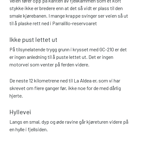
Veien fører opp på kanten av fjellkammen som et kort
stykke ikke er bredere enn at det så vidt er plass til den
smale kjørebanen. I mange krappe svinger ser veien så ut
til å plaske rett ned i Parralillo-reservoaret
Ikke pust lettet ut
På tilsynelatende trygg grunn i krysset med GC-210 er det
er ingen anledning til å puste lettet ut. Det er ingen
motorvei som venter på ferden videre.
De neste 12 kilometrene ned til La Aldea er, som vi har
skrevet om flere ganger før, ikke noe for de med dårlig
hjerte.
Hyllevei
Langs en smal, dyp og øde ravine går kjøreturen videre på
en hylle i fjellsiden.