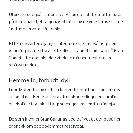
Utsikten er også fantastisk. På en god sti fortsetter turen
på den smale fjellryggen, ved foten av de vide furuskogene
i naturreservatet Pajonales.
Etter et kvarters gange flater terrenget ut. Nå følger en
vandring over en høyslette ulikt alt annet landskap på Gran
Canaria. De gresskledde viddene minner mest om en
sibirsk tundra.
Hemmelig, forbudt idyll
I nordøstenden av sletten bærer det bratt ned i bunnen av
en smal dal. Her i kanten av furuskogen ligger en samling
huleboliger idyllisk til i klippeveggen ved en liten innsjø.
De som kjenner Gran Canarias geologi vet at det også her
er snakk om et oppdemmet reservoar.