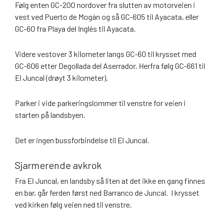
Følg enten GC-200 nordover fra slutten av motorveien i
vest ved Puerto de Mogán og så GC-605 til Ayacata, eller
GC-60 fra Playa del Inglés til Ayacata.
Videre vestover 3 kilometer langs GC-60 til krysset med
GC-606 etter Degollada del Aserrador. Herfra følg GC-661 til
El Juncal (drøyt 3 kilometer).
Parker i vide parkeringslommer til venstre for veien i
starten på landsbyen.
Det er ingen bussforbindelse til El Juncal.
Sjarmerende avkrok
Fra El Juncal, en landsby så liten at det ikke en gang finnes
en bar, går ferden først ned Barranco de Juncal. I krysset
ved kirken følg veien ned til venstre.