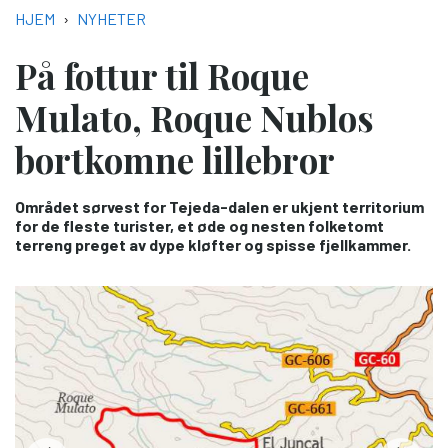
NAVIGASJONSSTI
HJEM
NYHETER
På fottur til Roque
Mulato, Roque Nublos
bortkomne lillebror
Området sørvest for Tejeda-dalen er ukjent territorium
for de fleste turister, et øde og nesten folketomt
terreng preget av dype kløfter og spisse fjellkammer.