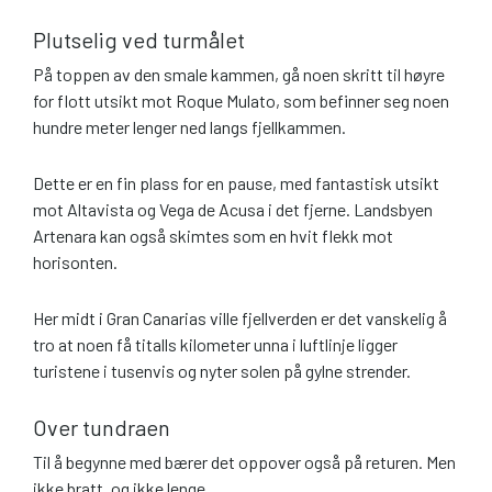
Plutselig ved turmålet
På toppen av den smale kammen, gå noen skritt til høyre
for flott utsikt mot Roque Mulato, som befinner seg noen
hundre meter lenger ned langs fjellkammen.
Dette er en fin plass for en pause, med fantastisk utsikt
mot Altavista og Vega de Acusa i det fjerne. Landsbyen
Artenara kan også skimtes som en hvit flekk mot
horisonten.
Her midt i Gran Canarias ville fjellverden er det vanskelig å
tro at noen få titalls kilometer unna i luftlinje ligger
turistene i tusenvis og nyter solen på gylne strender.
Over tundraen
Til å begynne med bærer det oppover også på returen. Men
ikke bratt, og ikke lenge.