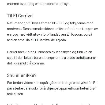
enorme overheng er et imponerende syn.
Til El Carrizal
Returner opp til krysset med GC-606, og følg denne mot
nordvest. Denne smale sideveien fører først ned toppen av
en rygg med vidt utsyn forbi landsbyen El Toscon, og så
ned en smal dal til El Carrizal de Tejeda.
Parker nær kirken i utkanten av landsbyen og finn veien
opp til den lokale baren. Lenger unna glorete turistbarer er
det ikke mulig å komme.
Snu eller ikke?
For ferden videre kan også sjåføren trenge en styrketår. Et
par sterke café solo for å skjerpe oppmerksomheten gjør
nok susen.