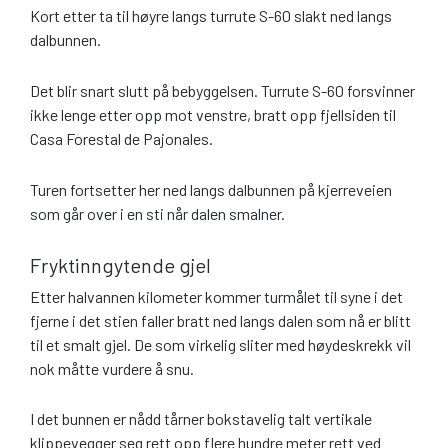
Kort etter ta til høyre langs turrute S-60 slakt ned langs
dalbunnen.
Det blir snart slutt på bebyggelsen. Turrute S-60 forsvinner
ikke lenge etter opp mot venstre, bratt opp fjellsiden til
Casa Forestal de Pajonales.
Turen fortsetter her ned langs dalbunnen på kjerreveien
som går over i en sti når dalen smalner.
Fryktinngytende gjel
Etter halvannen kilometer kommer turmålet til syne i det
fjerne i det stien faller bratt ned langs dalen som nå er blitt
til et smalt gjel. De som virkelig sliter med høydeskrekk vil
nok måtte vurdere å snu.
I det bunnen er nådd tårner bokstavelig talt vertikale
klippevegger seg rett opp flere hundre meter rett ved