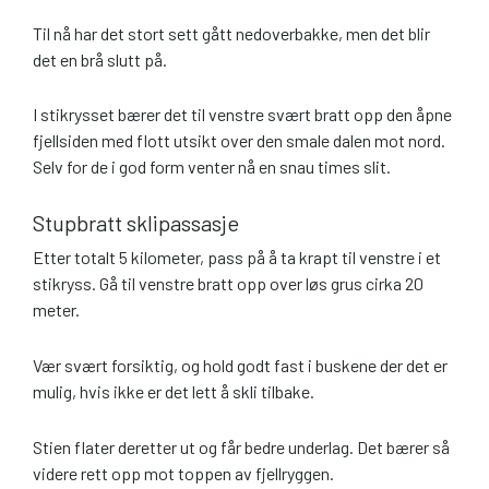
Til nå har det stort sett gått nedoverbakke, men det blir
det en brå slutt på.
I stikrysset bærer det til venstre svært bratt opp den åpne
fjellsiden med flott utsikt over den smale dalen mot nord.
Selv for de i god form venter nå en snau times slit.
Stupbratt sklipassasje
Etter totalt 5 kilometer, pass på å ta krapt til venstre i et
stikryss. Gå til venstre bratt opp over løs grus cirka 20
meter.
Vær svært forsiktig, og hold godt fast i buskene der det er
mulig, hvis ikke er det lett å skli tilbake.
Stien flater deretter ut og får bedre underlag. Det bærer så
videre rett opp mot toppen av fjellryggen.