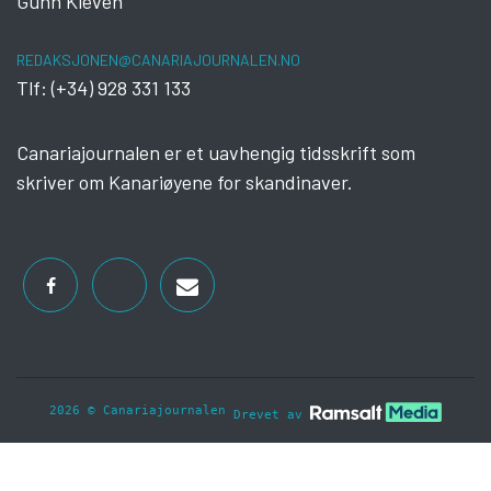
Gunn Kleven
REDAKSJONEN@CANARIAJOURNALEN.NO
Tlf: (+34) 928 331 133
Canariajournalen er et uavhengig tidsskrift som
skriver om Kanariøyene for skandinaver.
2026 © Canariajournalen
Drevet av