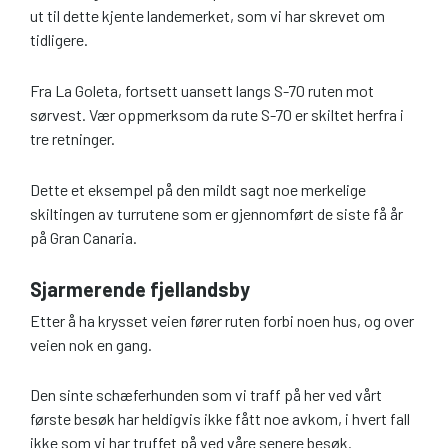
ut til dette kjente landemerket, som vi har skrevet om
tidligere.
Fra La Goleta, fortsett uansett langs S-70 ruten mot
sørvest. Vær oppmerksom da rute S-70 er skiltet herfra i
tre retninger.
Dette et eksempel på den mildt sagt noe merkelige
skiltingen av turrutene som er gjennomført de siste få år
på Gran Canaria.
Sjarmerende fjellandsby
Etter å ha krysset veien fører ruten forbi noen hus, og over
veien nok en gang.
Den sinte schæferhunden som vi traff på her ved vårt
første besøk har heldigvis ikke fått noe avkom, i hvert fall
ikke som vi har truffet på ved våre senere besøk.