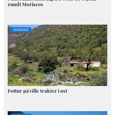
rundt Moriscos
VANDRING
Fottur på ville trakter i øst