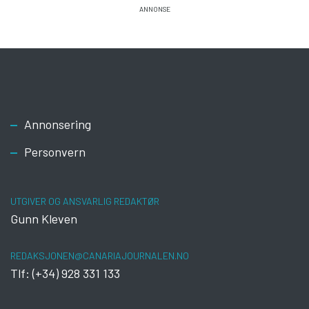
Footer
Annonsering
Personvern
UTGIVER OG ANSVARLIG REDAKTØR
Gunn Kleven
REDAKSJONEN@CANARIAJOURNALEN.NO
Tlf: (+34) 928 331 133