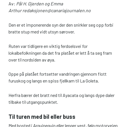
Av:
Pål H. Gjerden og Emma
Arthur redaksjonen@canariajournalen.no
Den er et imponerende syn der den snirkler seg opp forbi
bratte stup med vidt utsyn sørover.
Ruten var tidligere en viktig ferdselsvei for
lokalbefolkningen da det fra platået er lett å ta seg fram
over til nordsiden av øya.
Oppe på platået fortsetter vandringen gjennom flott
furuskog og langs en spiss fjellkam til La Goleta.
Herfra bærer det bratt ned til Ayacata og langs dype daler
tilbake til utgangspunktet.
Til turen med bil eller buss
Med bosted i Arguineguin eller lenger vest, følg motorveien