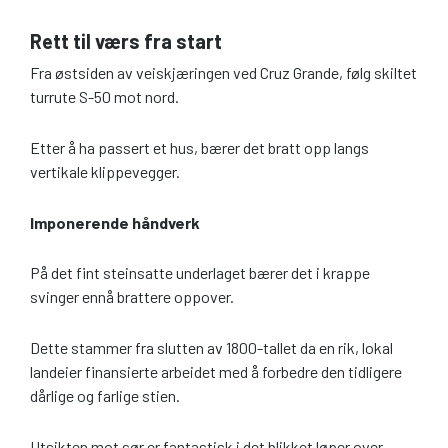
Rett til værs fra start
Fra østsiden av veiskjæringen ved Cruz Grande, følg skiltet
turrute S-50 mot nord.
Etter å ha passert et hus, bærer det bratt opp langs
vertikale klippevegger.
Imponerende håndverk
På det fint steinsatte underlaget bærer det i krappe
svinger ennå brattere oppover.
Dette stammer fra slutten av 1800-tallet da en rik, lokal
landeier finansierte arbeidet med å forbedre den tidligere
dårlige og farlige stien.
Utsikten mot sør er fantastisk i det blikket løper over