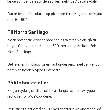
lange svinger på østsiden av den mektige Ayacata-dalen.
Ruten fører så til slutt opp gjennom furuskogen til et kryss
med GC-604.
Til Morro Santiago
Noen meter før krysset med den asfalterte veien, gå til
høyre. Grusveien fører etter 800 meter til piknikområdet
Moro Santiago.
Dette er en fin plass for en rast underveis, med benker og
bord ved høyden oppe til venstre.
På lite brukte stier
Følg en tydelig sti litt mot høyre langs toppen av ryggen
rett ovenfor piknikbordene.
Rett før et flatt område 100 meter etter piknikbordene, gå