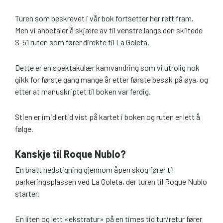
Turen som beskrevet i vår bok fortsetter her rett fram.
Men vi anbefaler å skjære av til venstre langs den skiltede
S-51 ruten som fører direkte til La Goleta.
Dette er en spektakulær kamvandring som vi utrolig nok
gikk for første gang mange år etter første besøk på øya, og
etter at manuskriptet til boken var ferdig.
Stien er imidlertid vist på kartet i boken og ruten er lett å
følge.
Kanskje til Roque Nublo?
En bratt nedstigning gjennom åpen skog fører til
parkeringsplassen ved La Goleta, der turen til Roque Nublo
starter.
En liten og lett «ekstratur» på en times tid tur/retur fører