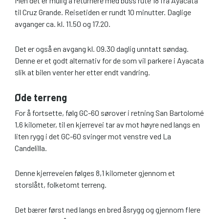
Men det er mulig å returnere med buss rute 18 fra Ayacata
til Cruz Grande. Reisetiden er rundt 10 minutter. Daglige
avganger ca. kl. 11.50 og 17.20.
Det er også en avgang kl. 09.30 daglig unntatt søndag.
Denne er et godt alternativ for de som vil parkere i Ayacata
slik at bilen venter her etter endt vandring.
Øde terreng
For å fortsette, følg GC-60 sørover i retning San Bartolomé
1,6 kilometer, til en kjerrevei tar av mot høyre ned langs en
liten rygg i det GC-60 svinger mot venstre ved La
Candelilla.
Denne kjerreveien følges 8,1 kilometer gjennom et
storslått, folketomt terreng.
Det bærer først ned langs en bred åsrygg og gjennom flere