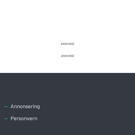
Footer
Annonsering
Personvern