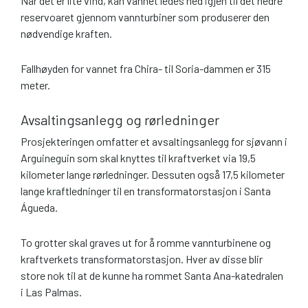
Når det er lite vind, kan vannet ledes ned igjen til det nedre
reservoaret gjennom vannturbiner som produserer den
nødvendige kraften.
Fallhøyden for vannet fra Chira- til Soria-dammen er 315
meter.
Avsaltingsanlegg og rørledninger
Prosjekteringen omfatter et avsaltingsanlegg for sjøvann i
Arguineguin som skal knyttes til kraftverket via 19,5
kilometer lange rørledninger. Dessuten også 17,5 kilometer
lange kraftledninger til en transformatorstasjon i Santa
Águeda.
To grotter skal graves ut for å romme vannturbinene og
kraftverkets transformatorstasjon. Hver av disse blir
store nok til at de kunne ha rommet Santa Ana-katedralen
i Las Palmas.