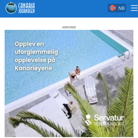
NB
Men
Hopp
til
hovedinnhold