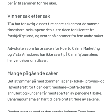
per år til sammen for fire uker.
Vinner sak etter sak
TCA har for øvrig vunnet fire andre saker mot de samme
timeshare-selskapene den siste tiden for klienter fra
forskjellige land, og venter på dommer fra fem andre saker.
Advokaten som førte saken for Puerto Calma Marketing
og Vista Amadores har ikke svart på Canariajournalens
henvendelser om tilsvar.
Mange pågående saker
Det strømmer på med dommer i spansk lokal-, provins- og
Høyesterett for tiden der timeshare-kontrakter blir
annullert og kundene får mesteparten av pengene tilbake.
Canariajournarnalen har tidligere omtalt flere av sakene.
Rushet startet med at den norske kvinnen Tove Irene