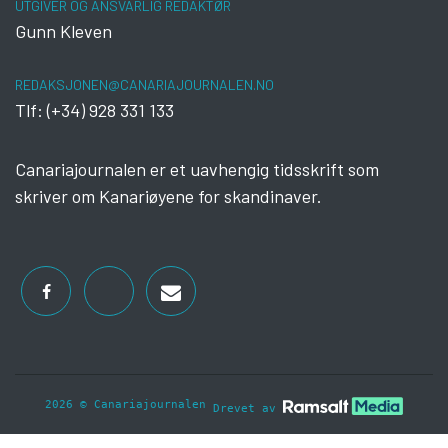
UTGIVER OG ANSVARLIG REDAKTØR
Gunn Kleven
REDAKSJONEN@CANARIAJOURNALEN.NO
Tlf: (+34) 928 331 133
Canariajournalen er et uavhengig tidsskrift som
skriver om Kanariøyene for skandinaver.
2026 © Canariajournalen
Drevet av