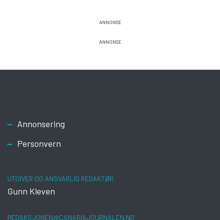
Footer
Annonsering
Personvern
UTGIVER OG ANSVARLIG REDAKTØR
Gunn Kleven
REDAKSJONEN@CANARIAJOURNALEN.NO