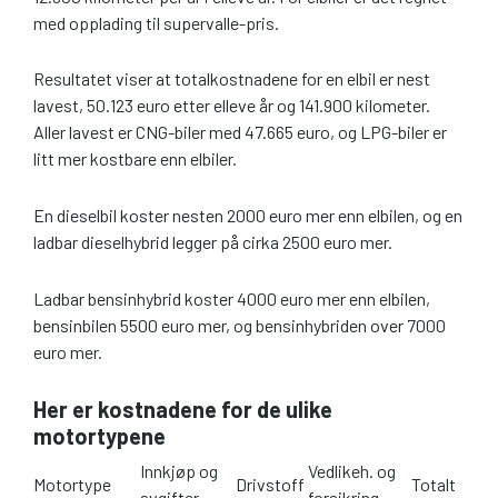
med opplading til supervalle-pris.
Resultatet viser at totalkostnadene for en elbil er nest
lavest, 50.123 euro etter elleve år og 141.900 kilometer.
Aller lavest er CNG-biler med 47.665 euro, og LPG-biler er
litt mer kostbare enn elbiler.
En dieselbil koster nesten 2000 euro mer enn elbilen, og en
ladbar dieselhybrid legger på cirka 2500 euro mer.
Ladbar bensinhybrid koster 4000 euro mer enn elbilen,
bensinbilen 5500 euro mer, og bensinhybriden over 7000
euro mer.
Her er kostnadene for de ulike
motortypene
Innkjøp og
Vedlikeh. og
Motortype
Drivstoff
Totalt
avgifter
forsikring