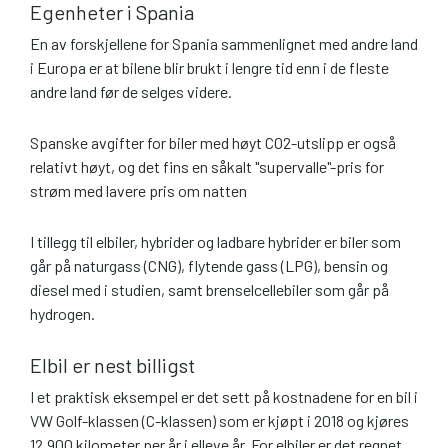
Egenheter i Spania
En av forskjellene for Spania sammenlignet med andre land
i Europa er at bilene blir brukt i lengre tid enn i de fleste
andre land før de selges videre.
Spanske avgifter for biler med høyt CO2-utslipp er også
relativt høyt, og det fins en såkalt "supervalle"-pris for
strøm med lavere pris om natten
I tillegg til elbiler, hybrider og ladbare hybrider er biler som
går på naturgass (CNG), flytende gass (LPG), bensin og
diesel med i studien, samt brenselcellebiler som går på
hydrogen.
Elbil er nest billigst
I et praktisk eksempel er det sett på kostnadene for en bil i
VW Golf-klassen (C-klassen) som er kjøpt i 2018 og kjøres
12.900 kilometer per år i elleve år. For elbiler er det regnet