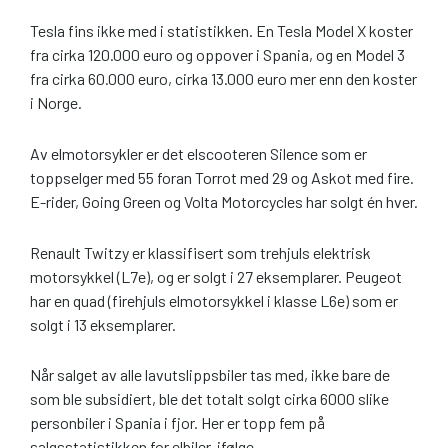
Tesla fins ikke med i statistikken. En Tesla Model X koster
fra cirka 120.000 euro og oppover i Spania, og en Model 3
fra cirka 60.000 euro, cirka 13.000 euro mer enn den koster
i Norge.
Av elmotorsykler er det elscooteren Silence som er
toppselger med 55 foran Torrot med 29 og Askot med fire.
E-rider, Going Green og Volta Motorcycles har solgt én hver.
Renault Twitzy er klassifisert som trehjuls elektrisk
motorsykkel (L7e), og er solgt i 27 eksemplarer. Peugeot
har en quad (firehjuls elmotorsykkel i klasse L6e) som er
solgt i 13 eksemplarer.
Når salget av alle lavutslippsbiler tas med, ikke bare de
som ble subsidiert, ble det totalt solgt cirka 6000 slike
personbiler i Spania i fjor. Her er topp fem på
salgsstatistikken for elbiler, ifølge