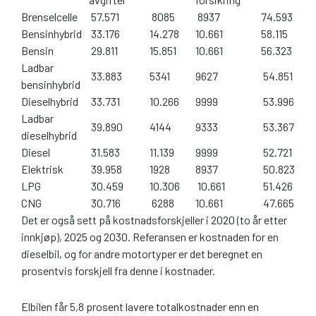
Brenselcelle
57.571
8085
8937
74.593
Bensinhybrid
33.176
14.278
10.661
58.115
Bensin
29.811
15.851
10.661
56.323
Ladbar
33.883
5341
9627
54.851
bensinhybrid
Dieselhybrid
33.731
10.266
9999
53.996
Ladbar
39.890
4144
9333
53.367
dieselhybrid
Diesel
31.583
11.139
9999
52.721
Elektrisk
39.958
1928
8937
50.823
LPG
30.459
10.306
10.661
51.426
CNG
30.716
6288
10.661
47.665
Det er også sett på kostnadsforskjeller i 2020 (to år etter
innkjøp), 2025 og 2030. Referansen er kostnaden for en
dieselbil, og for andre motortyper er det beregnet en
prosentvis forskjell fra denne i kostnader.
Elbilen får 5,8 prosent lavere totalkostnader enn en