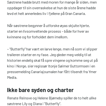
Søstrene hadde brutt med moren for mange år siden, men
oppdager til sin overraskelse at hun de siste årene hadde
levd et helt annerledes liv i fjellene på Gran Canaria.
Når søstrene begynner å utforske øyas skjulte hjerte,
starter en livsomveltende prosess – både for hver av
kvinnene og for forholdet dem imellom.
– "Butterfly" har vært en larve lenge, men nå som vi slipper
traileren starter en ny fase. Jeg gleder meg veldig til at
historien endelig skal få spre vingene og komme seg ut på
kino i Norge, sier regissør Itonje Søimer Guttormsen i en
pressemelding Canariajournalen har fått tilsendt fra Ymer
Media.
Ikke bare syden og charter
Renate Reinsve og Helene Bjørneby spiller de to helt ulike
søstrene Lily og Diana i "Butterfly".