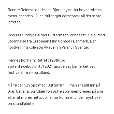
Renate Reinsve og Helene Bjørneby spiller hovedrollene,
mens legenden Lillian Müller gjør comeback på det store
lerretet.
Regissør, Itonje Søimer Guttormsen, er bosatt i Oslo, med
utdannelse fra European Film College i Danmark, Den
norske filmskolen og Akademin Valand i Sverige.
Hennes kortfilm "Retrett" (2016) og
spillefilmdebut "Gritt" (2021) gjorde seg bemerket ved
festivaler i inn- og utland.
Nå følger hun opp med "Butterfly". Filmen er spilt inn på
Gran Canaria, og følger to søstre som gjenforenes på øya
etter at moren nettopp har omkommet under mystiske
omstendigheter.