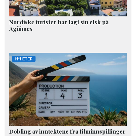
Nordiske turister har lagt sin elsk på
Agüimes
NYHETER
Dobling av inntektene fra filminnspillinger