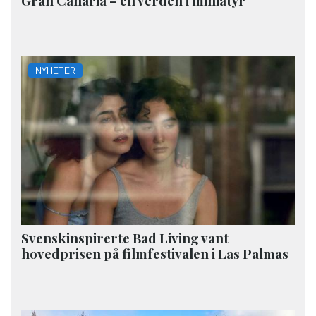
Gran Canaria – en verden i miniatyr
NYHETER
Svenskinspirerte Bad Living vant
hovedprisen på filmfestivalen i Las Palmas