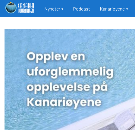
Main navigation
Nyheter
Podcast
Kanariøyene
Hopp
til
hovedinnhold