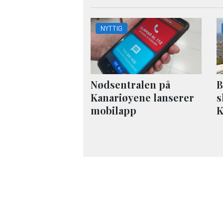
NYTTIG
Nødsentralen på
B
Kanariøyene lanserer
s
mobilapp
K