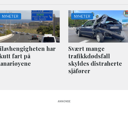
NYHETER
NYHETER
ilavhengigheten har
Svært mange
kutt fart på
trafikkdødsfall
anariøyene
skyldes distraherte
sjåfører