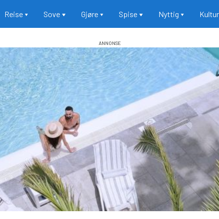
Reise
Sove
Gjøre
Spise
Nyttig
Kultu