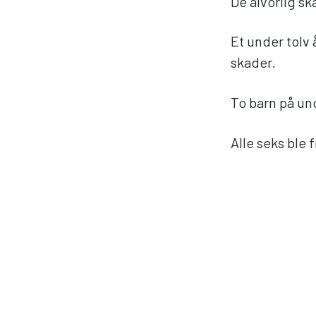
De alvorlig sk
Et under tolv
skader.
To barn på und
Alle seks ble f