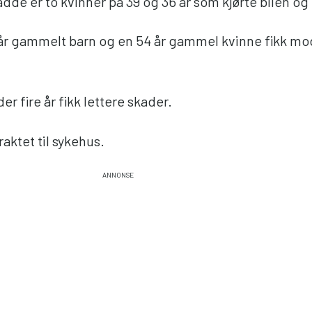
adde er to kvinner på 39 og 36 år som kjørte bilen og
 år gammelt barn og en 54 år gammel kvinne fikk mo
er fire år fikk lettere skader.
raktet til sykehus.