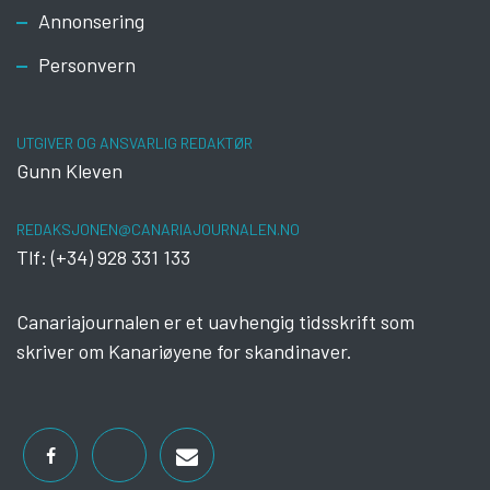
Footer
Annonsering
Personvern
UTGIVER OG ANSVARLIG REDAKTØR
Gunn Kleven
REDAKSJONEN@CANARIAJOURNALEN.NO
Tlf: (+34) 928 331 133
Canariajournalen er et uavhengig tidsskrift som
skriver om Kanariøyene for skandinaver.