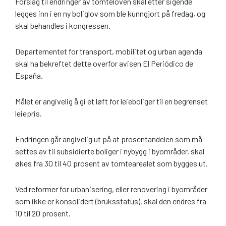
Forslag til endringer av tomteloven skal etter sigende
legges inn i en ny boliglov som ble kunngjort på fredag, og
skal behandles i kongressen.
Departementet for transport, mobilitet og urban agenda
skal ha bekreftet dette overfor avisen El Periódico de
España.
Målet er angivelig å gi et løft for leieboliger til en begrenset
leiepris.
Endringen går angivelig ut på at prosentandelen som må
settes av til subsidierte boliger i nybygg i byområder, skal
økes fra 30 til 40 prosent av tomtearealet som bygges ut.
Ved reformer for urbanisering, eller renovering i byområder
som ikke er konsolidert (bruksstatus), skal den endres fra
10 til 20 prosent.