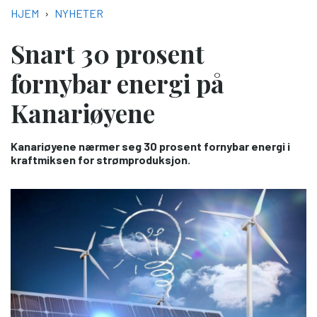
NAVIGASJONSSTI
HJEM
NYHETER
Snart 30 prosent
fornybar energi på
Kanariøyene
Kanariøyene nærmer seg 30 prosent fornybar energi i
kraftmiksen for strømproduksjon.