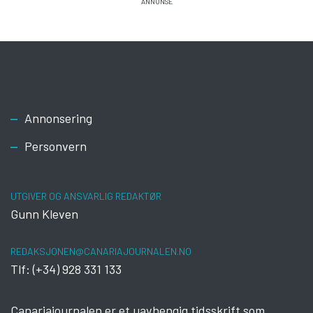
Footer
Annonsering
Personvern
UTGIVER OG ANSVARLIG REDAKTØR
Gunn Kleven
REDAKSJONEN@CANARIAJOURNALEN.NO
Tlf: (+34) 928 331 133
Canariajournalen er et uavhengig tidsskrift som