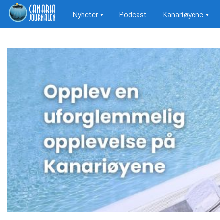
Main navigation
Nyheter
Podcast
Kanariøyene
Hopp
til
hovedinnhold