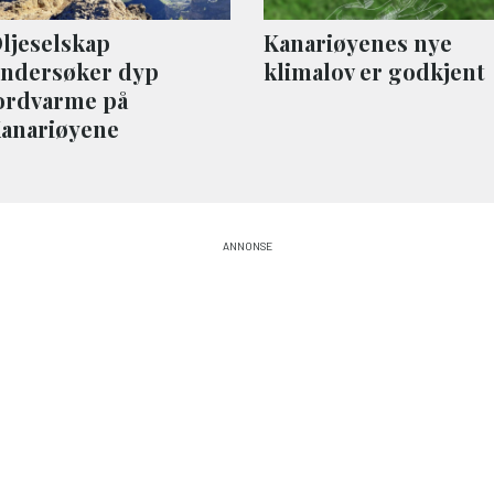
ljeselskap
Kanariøyenes nye
ndersøker dyp
klimalov er godkjent
ordvarme på
anariøyene