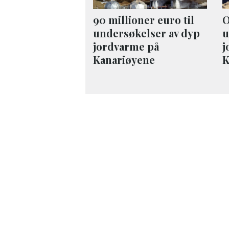
90 millioner euro til
O
undersøkelser av dyp
u
jordvarme på
j
Kanariøyene
K