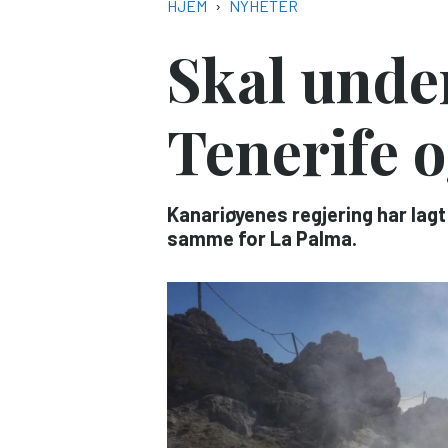
NAVIGASJONSSTI
HJEM
NYHETER
Skal unde
Tenerife 
Kanariøyenes regjering har lagt
samme for La Palma.