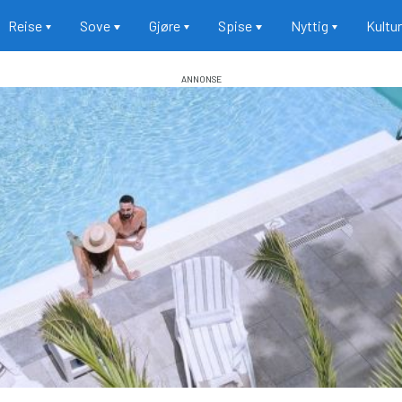
Reise
Sove
Gjøre
Spise
Nyttig
Kultu