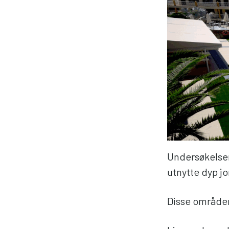
Undersøkelsen
utnytte dyp jo
Disse områden