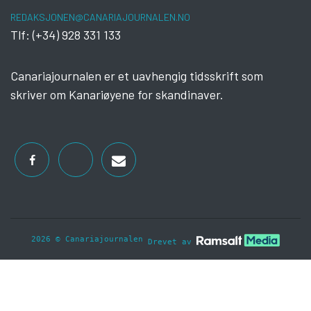
REDAKSJONEN@CANARIAJOURNALEN.NO
Tlf: (+34) 928 331 133
Canariajournalen er et uavhengig tidsskrift som
skriver om Kanariøyene for skandinaver.
2026 © Canariajournalen
Drevet av