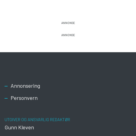
Footer
Annonsering
Personvern
UTGIVER OG ANSVARLIG REDAKTØR
Gunn Kleven