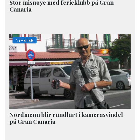
Stor misnøye med ferieklubb på Gran
Canaria
NYHETER
Nordmenn blir rundlurt i kamerasvindel
på Gran Canaria