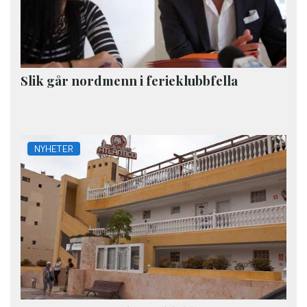
Slik går nordmenn i ferieklubbfella
NYHETER