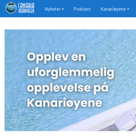
Main navigation
Nyheter
Podcast
Kanariøyene
Hopp
til
hovedinnhold