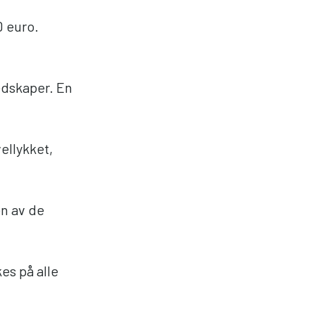
0 euro.
edskaper. En
ellykket,
en av de
es på alle