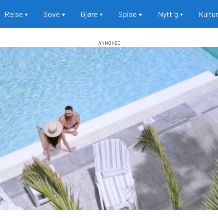
Reise
Sove
Gjøre
Spise
Nyttig
Kultu