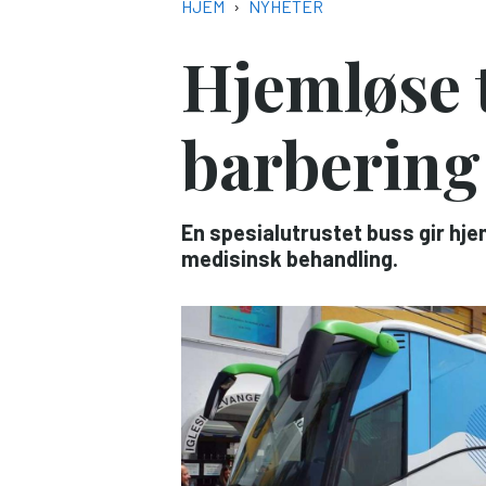
NAVIGASJONSSTI
HJEM
NYHETER
Hjemløse t
barbering
En spesialutrustet buss gir hje
medisinsk behandling.