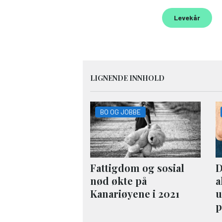
Levekår
LIGNENDE INNHOLD
BO OG JOBBE
Fattigdom og sosial
D
nød økte på
a
Kanariøyene i 2021
u
p