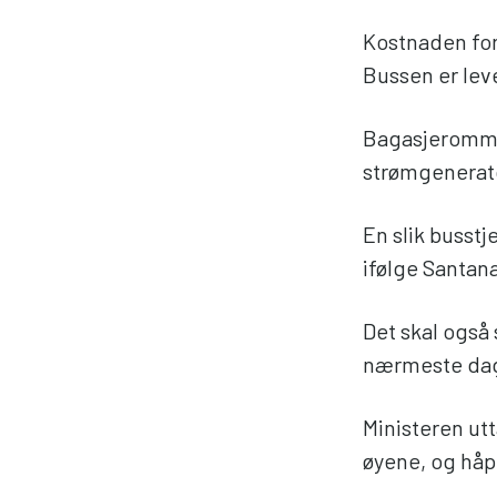
Kostnaden for
Bussen er leve
Bagasjerommen
strømgenerato
En slik busstj
ifølge Santan
Det skal også
nærmeste da
Ministeren utt
øyene, og håp