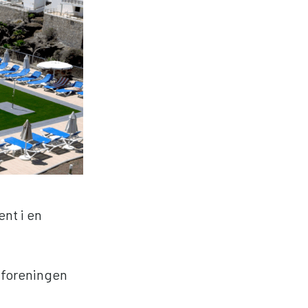
nt i en
 foreningen