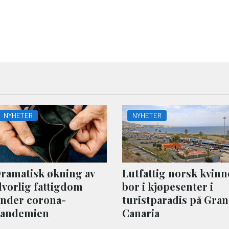
NYHETER
NYHETER
ramatisk økning av
Lutfattig norsk kvinn
lvorlig fattigdom
bor i kjøpesenter i
nder corona-
turistparadis på Gran
andemien
Canaria