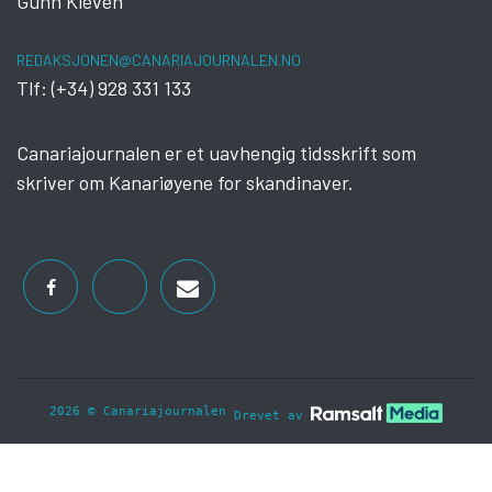
Gunn Kleven
REDAKSJONEN@CANARIAJOURNALEN.NO
Tlf: (+34) 928 331 133
Canariajournalen er et uavhengig tidsskrift som
skriver om Kanariøyene for skandinaver.
2026 © Canariajournalen
Drevet av