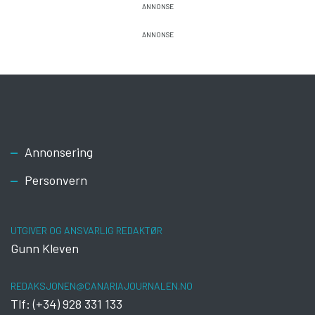
Footer
Annonsering
Personvern
UTGIVER OG ANSVARLIG REDAKTØR
Gunn Kleven
REDAKSJONEN@CANARIAJOURNALEN.NO
Tlf: (+34) 928 331 133