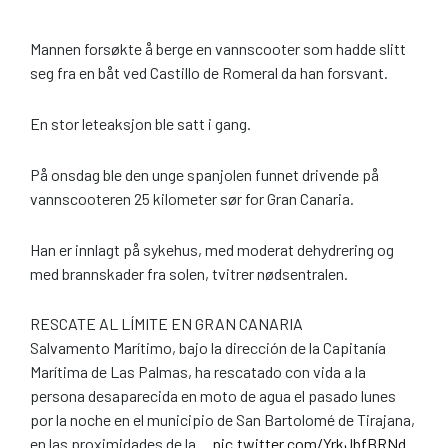
Mannen forsøkte å berge en vannscooter som hadde slitt
seg fra en båt ved Castillo de Romeral da han forsvant.
En stor leteaksjon ble satt i gang.
På onsdag ble den unge spanjolen funnet drivende på
vannscooteren 25 kilometer sør for Gran Canaria.
Han er innlagt på sykehus, med moderat dehydrering og
med brannskader fra solen, tvitrer nødsentralen.
RESCATE AL LÍMITE EN GRAN CANARIA
Salvamento Marítimo, bajo la dirección de la Capitanía
Marítima de Las Palmas, ha rescatado con vida a la
persona desaparecida en moto de agua el pasado lunes
por la noche en el municipio de San Bartolomé de Tirajana,
en las proximidades de la…
pic.twitter.com/YrkJbfBRNd