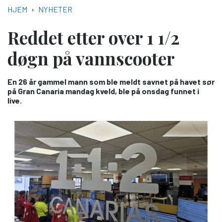
NAVIGASJONSSTI
HJEM
NYHETER
Reddet etter over 1 1/2
døgn på vannscooter
En 26 år gammel mann som ble meldt savnet på havet sør
på Gran Canaria mandag kveld, ble på onsdag funnet i
live.