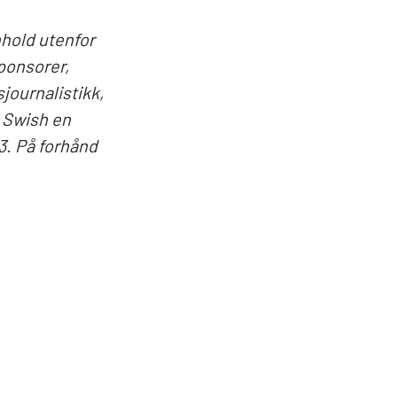
nhold utenfor
ponsorer,
journalistikk,
r Swish en
3. På forhånd