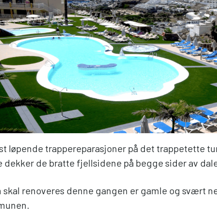
t løpende trappereparasjoner på det trappetette tur
e dekker de bratte fjellsidene på begge sider av dal
skal renoveres denne gangen er gamle og svært ned
mmunen.