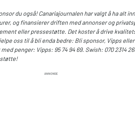
onsor du også! Canariajournalen har valgt å ha alt in
rer, og finansierer driften med annonser og privats
ment eller pressestøtte. Det koster å drive kvalitets
elpe oss til å bli enda bedre: Bli sponsor, Vipps elle
nt med penger: Vipps: 95 74 94 69. Swish: 070 2314 26
 støtte!