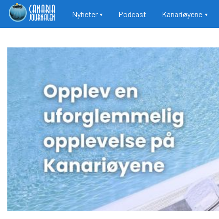
Main navigation
Nyheter
Podcast
Kanariøyene
Hopp
til
hovedinnhold