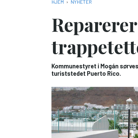
NAVIGASJONSSTI
HJEM
NYHETER
Reparerer 
trappetett
Kommunestyret i Mogán sørvest 
turiststedet Puerto Rico.