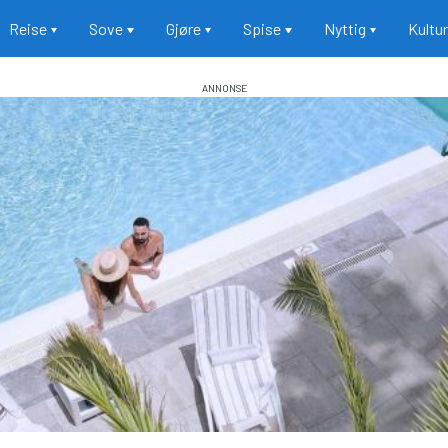
Reise
Sove
Gjøre
Spise
Nyttig
Kultu