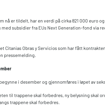
 nå er tildelt, har en verdi på cirka 821 000 euro og
s med subsidier fra EUs Next Generation-fond via re
et Citanias Obras y Servicios som har fått kontrakten
n pressemelding.
sember
 begynne i desember og gjennomføres i løpet av se
ten til trappene skal forbedres, ny belysning skal o
angs trappene skal forbedres.