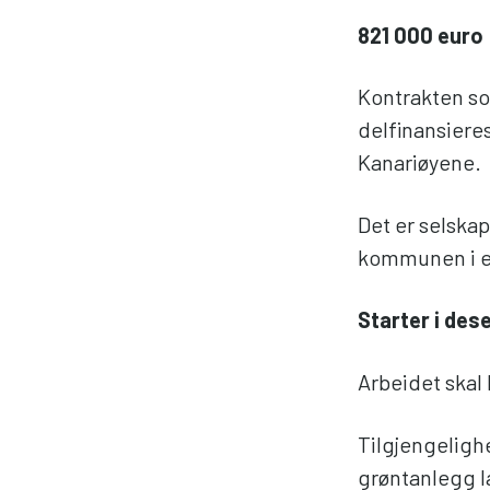
821 000 euro
Kontrakten som
delfinansiere
Kanariøyene.
Det er selskap
kommunen i e
Starter i de
Arbeidet skal
Tilgjengelighe
grøntanlegg l