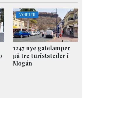
NYHETER
1247 nye gatelamper
o
på tre turiststeder i
Mogán