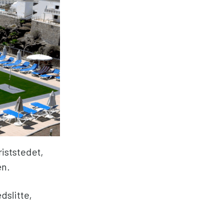
iststedet,
en.
slitte,