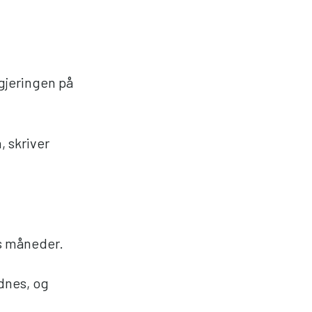
gjeringen på
, skriver
ks måneder.
rdnes, og