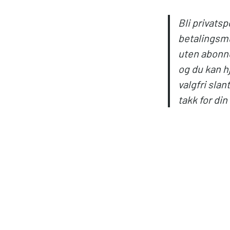
Bli privatsp
betalingsmu
uten abonne
og du kan hj
valgfri sla
takk for din