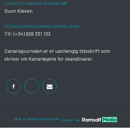
UTGIVER OG ANSVARLIG REDAKTØR
Gunn Kleven
REDAKSJONEN@CANARIAJOURNALEN.NO
Tlf: (+34) 928 331 133
Canariajournalen er et uavhengig tidsskrift som
skriver om Kanariøyene for skandinaver.
2026 © Canariajournalen
Drevet av