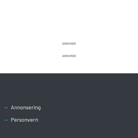
Footer
Annonsering
Personvern