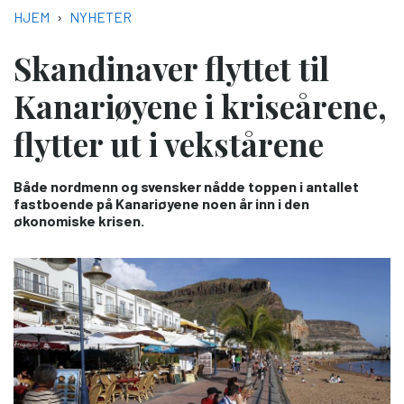
NAVIGASJONSSTI
HJEM
NYHETER
Skandinaver flyttet til
Kanariøyene i kriseårene,
flytter ut i vekstårene
Både nordmenn og svensker nådde toppen i antallet
fastboende på Kanariøyene noen år inn i den
økonomiske krisen.