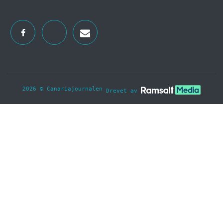
2026 © Canariajournalen
Drevet av