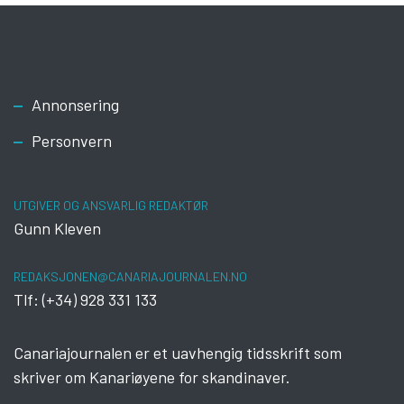
Footer
Annonsering
Personvern
UTGIVER OG ANSVARLIG REDAKTØR
Gunn Kleven
REDAKSJONEN@CANARIAJOURNALEN.NO
Tlf: (+34) 928 331 133
Canariajournalen er et uavhengig tidsskrift som
skriver om Kanariøyene for skandinaver.