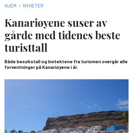
NAVIGASJONSSTI
HJEM
NYHETER
Kanariøyene suser av
gårde med tidenes beste
turisttall
Både besøkstall og Inntektene fra turismen overgår alle
forventninger på Kanariøyene i år.