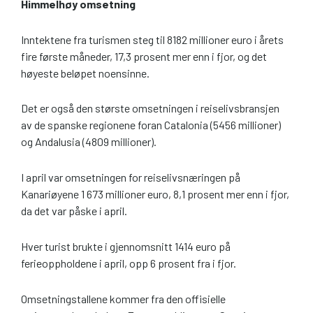
Himmelhøy omsetning
Inntektene fra turismen steg til 8182 millioner euro i årets
fire første måneder, 17,3 prosent mer enn i fjor, og det
høyeste beløpet noensinne.
Det er også den største omsetningen i reiselivsbransjen
av de spanske regionene foran Catalonia (5456 millioner)
og Andalusia (4809 millioner).
I april var omsetningen for reiselivsnæringen på
Kanariøyene 1 673 millioner euro, 8,1 prosent mer enn i fjor,
da det var påske i april.
Hver turist brukte i gjennomsnitt 1414 euro på
ferieoppholdene i april, opp 6 prosent fra i fjor.
Omsetningstallene kommer fra den offisielle