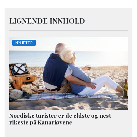
LIGNENDE INNHOLD
NYHETER
Nordiske turister er de eldste og nest
rikeste på Kanariøyene