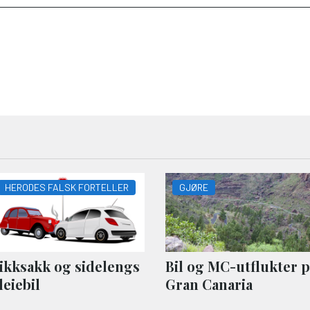
HERODES FALSK FORTELLER
GJØRE
ikksakk og sidelengs
Bil og MC-utflukter 
 leiebil
Gran Canaria