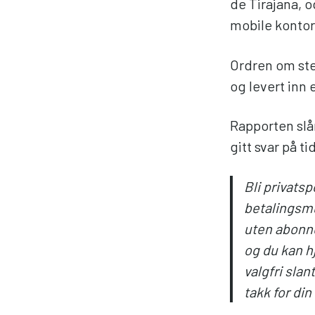
de Tirajana, 
mobile kontor
Ordren om ste
og levert inn
Rapporten slår
gitt svar på ti
Bli privatsp
betalingsmu
uten abonne
og du kan hj
valgfri sla
takk for din