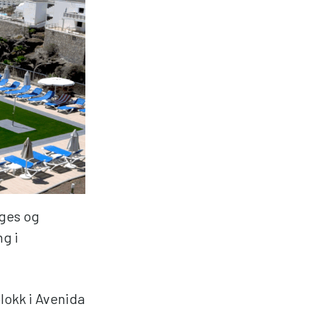
nges og
ng i
lokk i Avenida