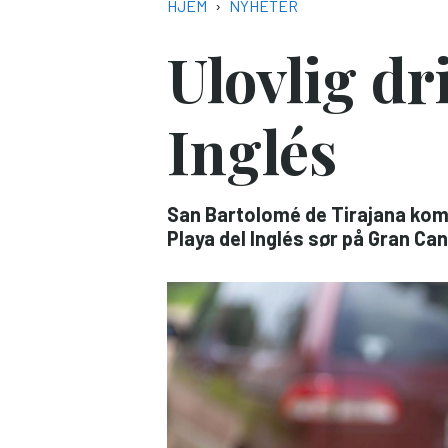
NAVIGASJONSSTI
HJEM
NYHETER
Ulovlig dri
Inglés
San Bartolomé de Tirajana kommu
Playa del Inglés sør på Gran Can