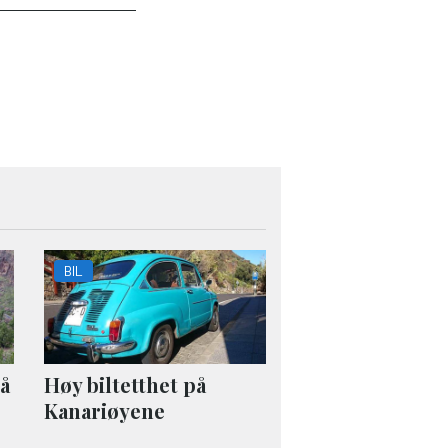
BIL
på
Høy biltetthet på
Kanariøyene