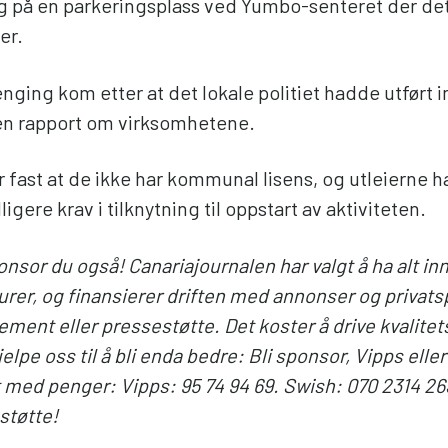
og på en parkeringsplass ved Yumbo-senteret der det
er.
nging kom etter at det lokale politiet hadde utført 
 en rapport om virksomhetene.
 fast at de ikke har kommunal lisens, og utleierne ha
dligere krav i tilknytning til oppstart av aktiviteten.
onsor du også! Canariajournalen har valgt å ha alt in
rer, og finansierer driften med annonser og privats
ment eller pressestøtte. Det koster å drive kvalitets
elpe oss til å bli enda bedre: Bli sponsor, Vipps elle
nt med penger: Vipps: 95 74 94 69. Swish: 070 2314 26
 støtte!