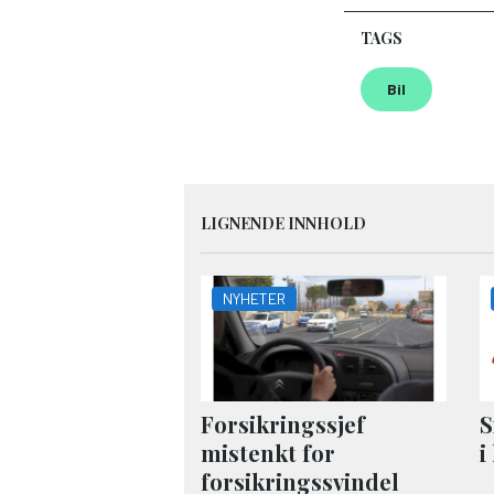
TAGS
Bil
LIGNENDE INNHOLD
NYHETER
Forsikringssjef
S
mistenkt for
i
forsikringssvindel