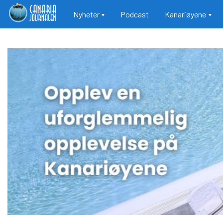
Main navigation
Nyheter
Podcast
Kanariøyene
Hopp
til
hovedinnhold