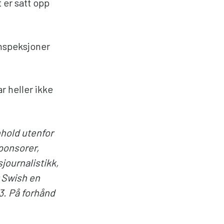
 er satt opp
inspeksjoner
r heller ikke
nhold utenfor
ponsorer,
journalistikk,
r Swish en
3. På forhånd