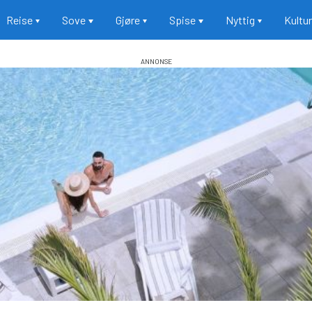
Reise
Sove
Gjøre
Spise
Nyttig
Kultu