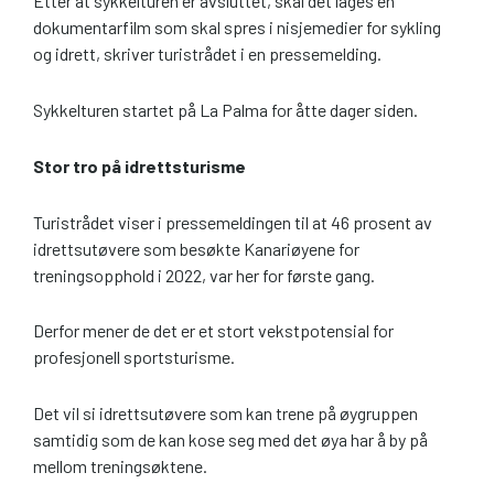
Etter at sykkelturen er avsluttet, skal det lages en
dokumentarfilm som skal spres i nisjemedier for sykling
og idrett, skriver turistrådet i en pressemelding.
Sykkelturen startet på La Palma for åtte dager siden.
Stor tro på idrettsturisme
Turistrådet viser i pressemeldingen til at 46 prosent av
idrettsutøvere som besøkte Kanariøyene for
treningsopphold i 2022, var her for første gang.
Derfor mener de det er et stort vekstpotensial for
profesjonell sportsturisme.
Det vil si idrettsutøvere som kan trene på øygruppen
samtidig som de kan kose seg med det øya har å by på
mellom treningsøktene.