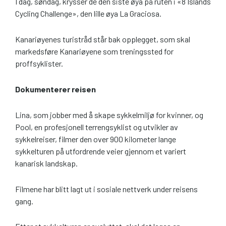
I dag, søndag, krysser de den siste øya på ruten i «8 Islands
Cycling Challenge», den lille øya La Graciosa.
Kanariøyenes turistråd står bak opplegget, som skal
markedsføre Kanariøyene som treningssted for
proffsyklister.
Dokumenterer reisen
Lina, som jobber med å skape sykkelmiljø for kvinner, og
Pool, en profesjonell terrengsyklist og utvikler av
sykkelreiser, filmer den over 900 kilometer lange
sykkelturen på utfordrende veier gjennom et variert
kanarisk landskap.
Filmene har blitt lagt ut i sosiale nettverk under reisens
gang.