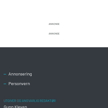
Footer
Annonsering
Personvern
UTGIVER OG ANSVARLIG REDAKTØR
Gunn Kleven