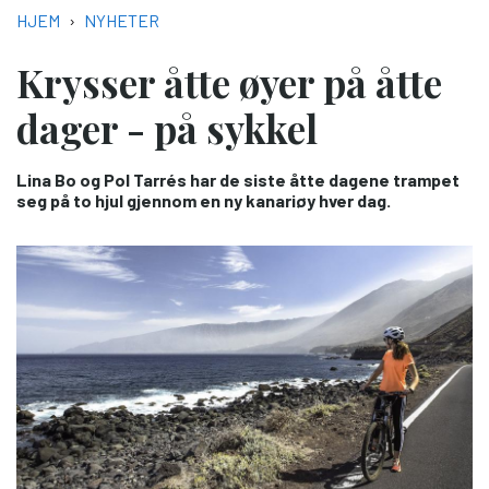
NAVIGASJONSSTI
HJEM
NYHETER
Krysser åtte øyer på åtte
dager - på sykkel
Lina Bo og Pol Tarrés har de siste åtte dagene trampet
seg på to hjul gjennom en ny kanariøy hver dag.