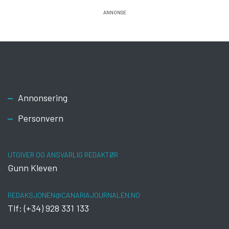
Footer
Annonsering
Personvern
UTGIVER OG ANSVARLIG REDAKTØR
Gunn Kleven
REDAKSJONEN@CANARIAJOURNALEN.NO
Tlf: (+34) 928 331 133