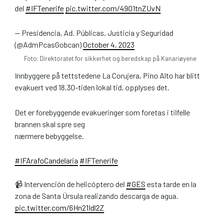
del
#IFTenerife
pic.twitter.com/49O1tnZUvN
— Presidencia, Ad. Públicas, Justicia y Seguridad
(@AdmPcasGobcan)
October 4, 2023
Foto: Direktoratet for sikkerhet og beredskap på Kanariøyene
Innbyggere på tettstedene La Corujera, Pino Alto har blitt
evakuert ved 18.30-tiden lokal tid, opplyses det.
Det er forebyggende evakueringer som foretas i tilfelle
brannen skal spre seg
nærmere bebyggelse.
#IFArafoCandelaria
#IFTenerife
📹 Intervención de helicóptero del
#GES
esta tarde en la
zona de Santa Úrsula realizando descarga de agua.
pic.twitter.com/6Hn21Idl2Z