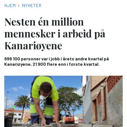
NAVIGASJONSSTI
HJEM
NYHETER
Nesten én million
mennesker i arbeid på
Kanariøyene
999 100 personer var i jobb i årets andre kvartal på
Kanariøyene, 21 900 flere enn i første kvartal.