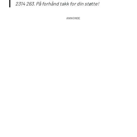
2314 263. På forhånd takk for din støtte!