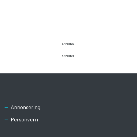
Footer
Annonsering
Personvern