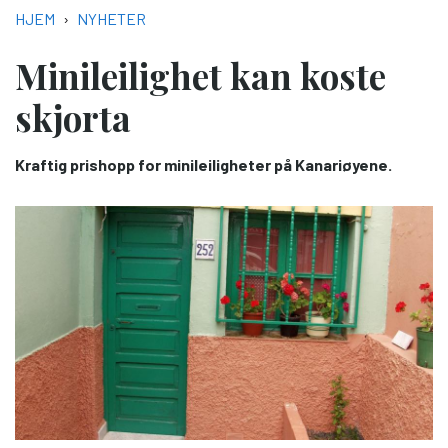
NAVIGASJONSSTI
HJEM
NYHETER
Minileilighet kan koste
skjorta
Kraftig prishopp for minileiligheter på Kanariøyene.