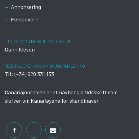
Footer
Annonsering
Personvern
UTGIVER OG ANSVARLIG REDAKTØR
Gunn Kleven
REDAKSJONEN@CANARIAJOURNALEN.NO
Tlf: (+34) 928 331 133
Canariajournalen er et uavhengig tidsskrift som
skriver om Kanariøyene for skandinaver.