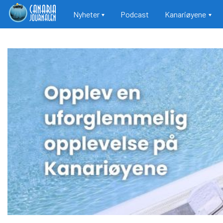
Main navigation
Nyheter
Podcast
Kanariøyene
Hopp
til
hovedinnhold