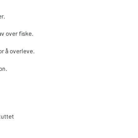
er.
v over fiske.
or å overleve.
on.
tuttet