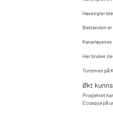
Havengler ble 
Bestanden er 
Kanariøyenes f
Her bruker de
Turismen på Ka
Økt kunns
Prosjektet har
Ecoaqua på un