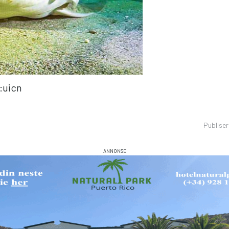
:uicn
Publise