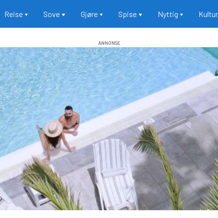
Reise
Sove
Gjøre
Spise
Nyttig
Kultu