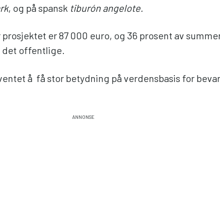
rk
, og på spansk
tiburón angelote.
r prosjektet er 87 000 euro, og 36 prosent av sum
 det offentlige.
ventet å få stor betydning på verdensbasis for beva