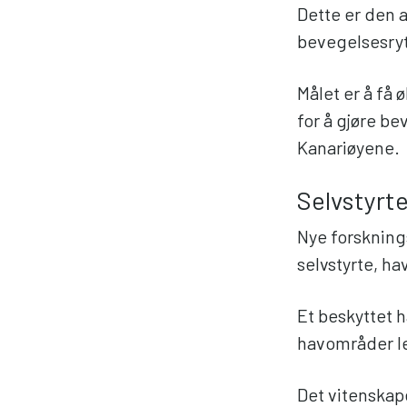
Dette er den 
bevegelsesry
Målet er å få 
for å gjøre b
Kanariøyene.
Selvstyrt
Nye forskning
selvstyrte, ha
Et beskyttet 
havområder l
Det vitenskap