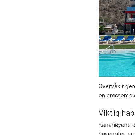
Overvåkingen s
en pressemel
Viktig hab
Kanariøyene er
havengler, en