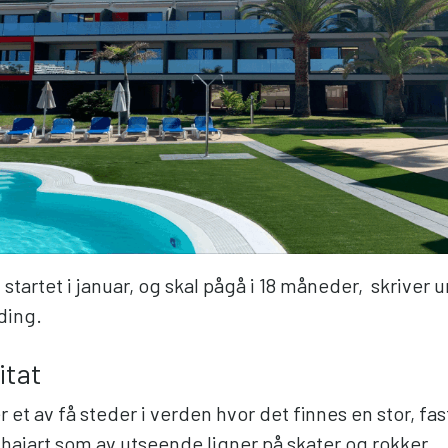
tartet i januar, og skal pågå i 18 måneder, skriver un
ding.
itat
 et av få steder i verden hvor det finnes en stor, fa
 haiart som av utseende ligner på skater og rokker.