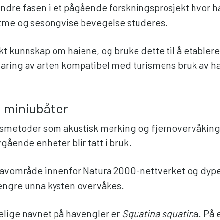
andre fasen i et pågående forskningsprosjekt hvor 
tme og sesongvise bevegelse studeres.
økt kunnskap om haiene, og bruke dette til å etablere
evaring av arten kompatibel med turismens bruk av 
e miniubåter
smetoder som akustisk merking og fjernovervåking
vgående enheter blir tatt i bruk.
havområde innenfor Natura 2000-nettverket og dyp
engre unna kysten overvåkes.
elige navnet på havengler er
Squatina squatin
a. På 