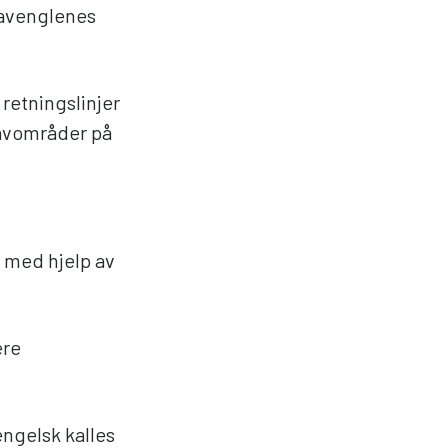
havenglenes
 retningslinjer
havområder på
 med hjelp av
ere
engelsk kalles