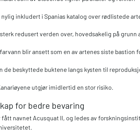
nylig inkludert i Spanias katalog over rødlistede art
sterk redusert verden over, hovedsakelig på grunn a
arvann blir ansett som en av artenes siste bastion f
n de beskyttede buktene langs kysten til reproduksj
nariøyene utgjør imidlertid en stor risiko.
kap for bedre bevaring
 fått navnet Acusquat II, og ledes av forskningsinsti
iversitetet.