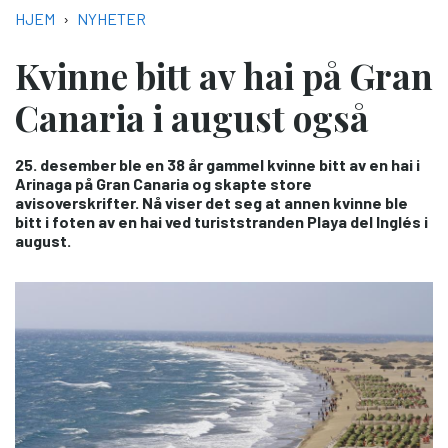
NAVIGASJONSSTI
HJEM
NYHETER
Kvinne bitt av hai på Gran
Canaria i august også
25. desember ble en 38 år gammel kvinne bitt av en hai i
Arinaga på Gran Canaria og skapte store
avisoverskrifter. Nå viser det seg at annen kvinne ble
bitt i foten av en hai ved turiststranden Playa del Inglés i
august.