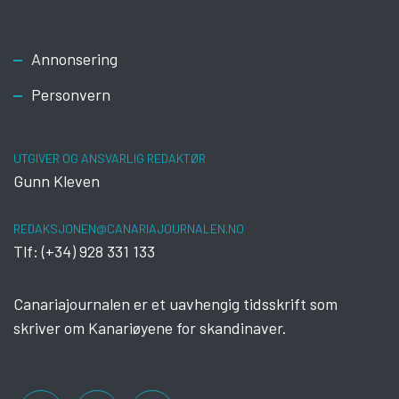
Footer
Annonsering
Personvern
UTGIVER OG ANSVARLIG REDAKTØR
Gunn Kleven
REDAKSJONEN@CANARIAJOURNALEN.NO
Tlf: (+34) 928 331 133
Canariajournalen er et uavhengig tidsskrift som
skriver om Kanariøyene for skandinaver.