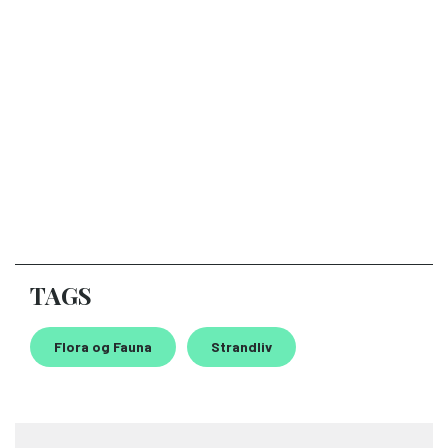
TAGS
Flora og Fauna
Strandliv