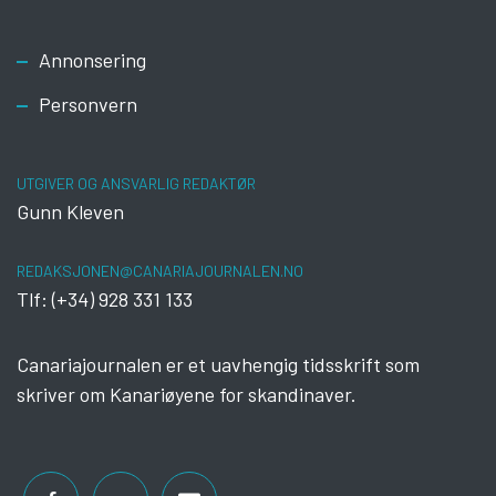
Footer
Annonsering
Personvern
UTGIVER OG ANSVARLIG REDAKTØR
Gunn Kleven
REDAKSJONEN@CANARIAJOURNALEN.NO
Tlf: (+34) 928 331 133
Canariajournalen er et uavhengig tidsskrift som
skriver om Kanariøyene for skandinaver.