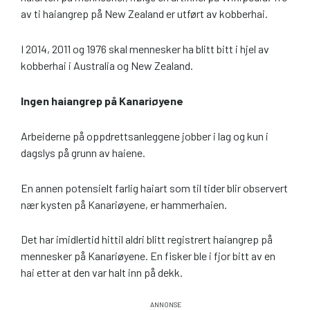
av ti haiangrep på New Zealand er utført av kobberhai.
I 2014, 2011 og 1976 skal mennesker ha blitt bitt i hjel av
kobberhai i Australia og New Zealand.
Ingen haiangrep på Kanariøyene
Arbeiderne på oppdrettsanleggene jobber i lag og kun i
dagslys på grunn av haiene.
En annen potensielt farlig haiart som til tider blir observert
nær kysten på Kanariøyene, er hammerhaien.
Det har imidlertid hittil aldri blitt registrert haiangrep på
mennesker på Kanariøyene. En fisker ble i fjor bitt av en
hai etter at den var halt inn på dekk.