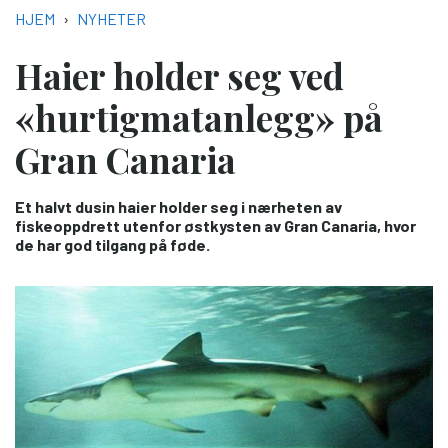
NAVIGASJONSSTI
HJEM
NYHETER
Haier holder seg ved
«hurtigmatanlegg» på
Gran Canaria
Et halvt dusin haier holder seg i nærheten av
fiskeoppdrett utenfor østkysten av Gran Canaria, hvor
de har god tilgang på føde.