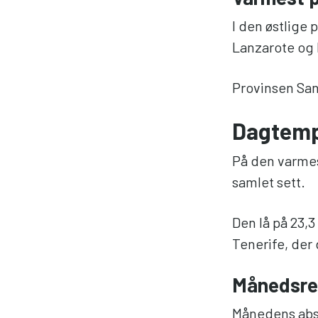
I den østlige
Lanzarote og 
Provinsen San
Dagtemp
På den varmes
samlet sett.
Den lå på 23,3
Tenerife, der 
Månedsre
Månedens abso