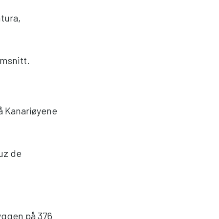
tura,
msnitt.
å Kanariøyene
ruz de
kyggen på 376