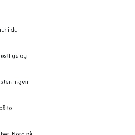
er i de
 østlige og
esten ingen
på to
dbør. Nord på