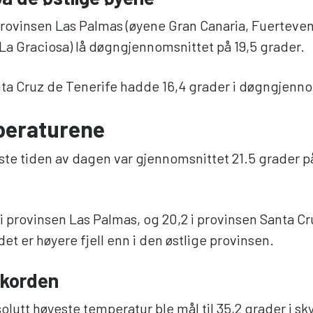
 provinsen Las Palmas (øyene Gran Canaria, Fuerteven
La Graciosa) lå døgngjennomsnittet på 19,5 grader.
ta Cruz de Tenerife hadde 16,4 grader i døgngjenno
eraturene
te tiden av dagen var gjennomsnittet 21.5 grader p
 i provinsen Las Palmas, og 20,2 i provinsen Santa C
det er høyere fjell enn i den østlige provinsen.
korden
lutt høyeste temperatur ble mål til 35,2 grader i s