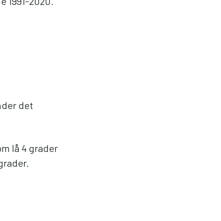
ne 1991-2020.
nder det
m lå 4 grader
grader.