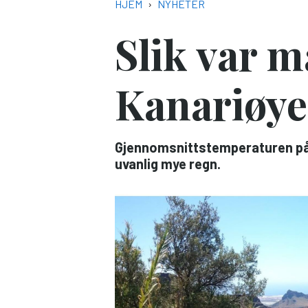
NAVIGASJONSSTI
HJEM
NYHETER
Slik var m
Kanariøy
Gjennomsnittstemperaturen på K
uvanlig mye regn.