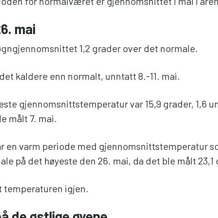
oden for normalværet er gjennomsnittet i mai i åre
6. mai
 døgngjennomsnittet 1,2 grader over det normale.
 det kaldere enn normalt, unntatt 8.-11. mai.
ste gjennomsnittstemperatur var 15,9 grader, 1,6 u
e målt 7. mai.
ar en varm periode med gjennomsnittstemperatur so
le på det høyeste den 26. mai, da det ble målt 23,1 
lt temperaturen igjen.
å de østlige øyene