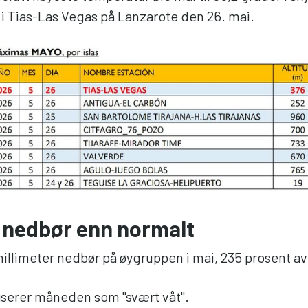
i Tias-Las Vegas på Lanzarote den 26. mai.
 nedbør enn normalt
millimeter nedbør på øygruppen i mai, 235 prosent a
iserer måneden som "svært våt".