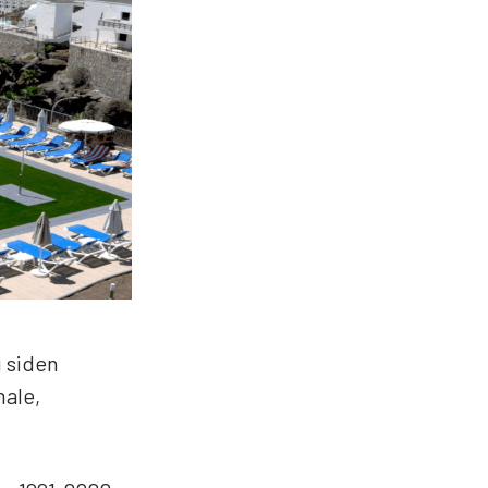
 siden
nale,