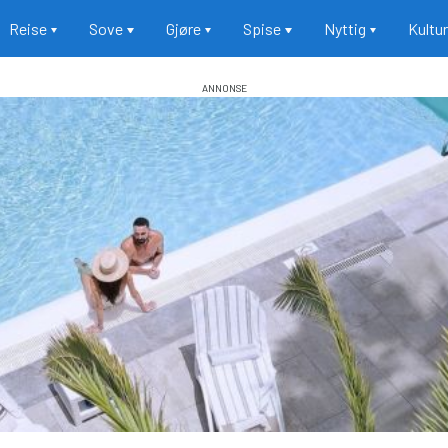
Reise
Sove
Gjøre
Spise
Nyttig
Kultu