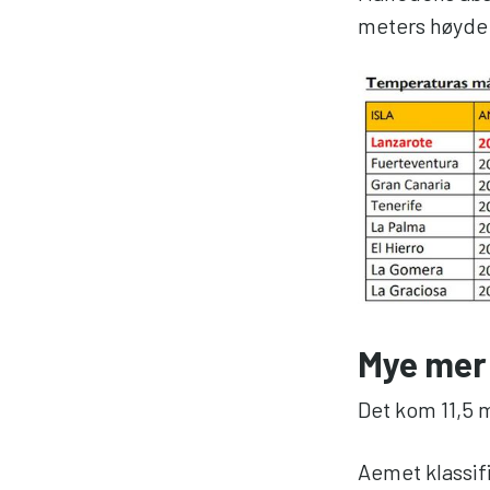
meters høyde 
Mye mer
Det kom 11,5 
Aemet klassif