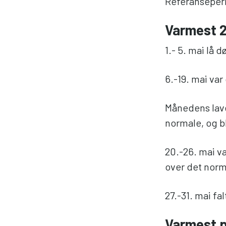
Referanseperi
Varmest 2
1.- 5. mai lå
6.-19. mai var
Månedens lave
normale, og bl
20.-26. mai v
over det norma
27.-31. mai fa
Varmest p