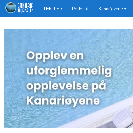
Main navigation
Nyheter
Podcast
Kanariøyene
Hopp
til
hovedinnhold