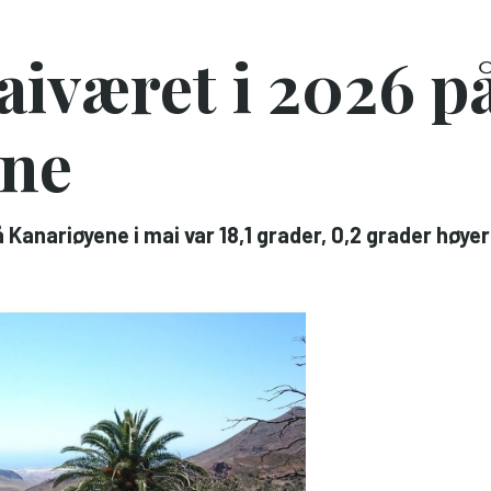
aiværet i 2026 p
ene
anariøyene i mai var 18,1 grader, 0,2 grader høye