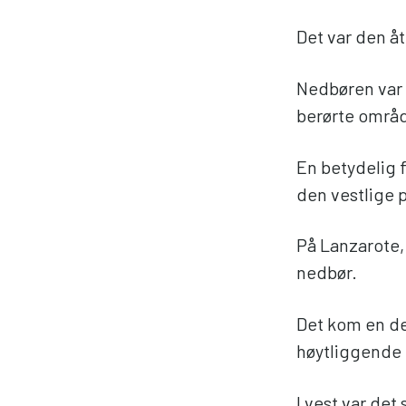
Det var den å
Nedbøren var 
berørte områ
En betydelig 
den vestlige 
På Lanzarote,
nedbør.
Det kom en de
høytliggende 
I vest var de