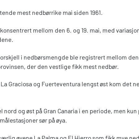
ttende mest nedbørrike mai siden 1961.
konsentrert mellom den 6. og 19. mai, med variasjon
dene.
forskjell i nedbørsmengde ble registrert mellom den
provinsen, der den vestlige fikk mest nedbør.
 La Graciosa og Fuerteventura lengst øst kom det n
l nord og øst på Gran Canaria i en periode, men kun 
målestasjoner sør på øya.
t særlig øyene La Palma og El Hierro som fikk mye ne