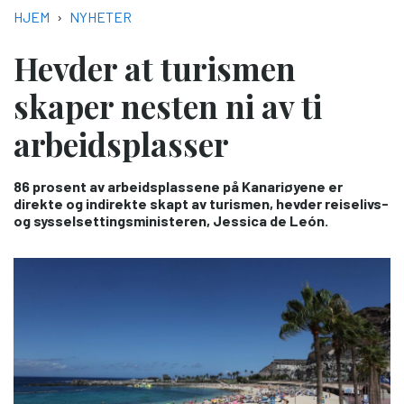
NAVIGASJONSSTI
HJEM
NYHETER
Hevder at turismen
skaper nesten ni av ti
arbeidsplasser
86 prosent av arbeidsplassene på Kanariøyene er
direkte og indirekte skapt av turismen, hevder reiselivs-
og sysselsettingsministeren, Jessica de León.