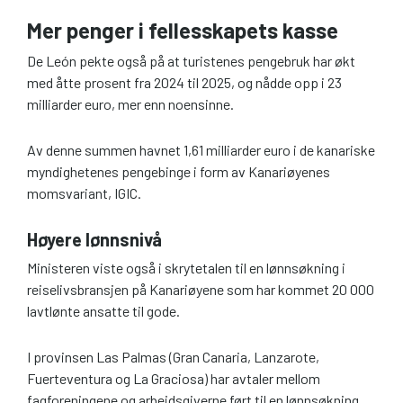
Mer penger i fellesskapets kasse
De León pekte også på at turistenes pengebruk har økt
med åtte prosent fra 2024 til 2025, og nådde opp i 23
milliarder euro, mer enn noensinne.
Av denne summen havnet 1,61 milliarder euro i de kanariske
myndighetenes pengebinge i form av Kanariøyenes
momsvariant, IGIC.
Høyere lønnsnivå
Ministeren viste også i skrytetalen til en lønnsøkning i
reiselivsbransjen på Kanariøyene som har kommet 20 000
lavtlønte ansatte til gode.
I provinsen Las Palmas (Gran Canaria, Lanzarote,
Fuerteventura og La Graciosa) har avtaler mellom
fagforeningene og arbeidsgiverne ført til en lønnsøkning