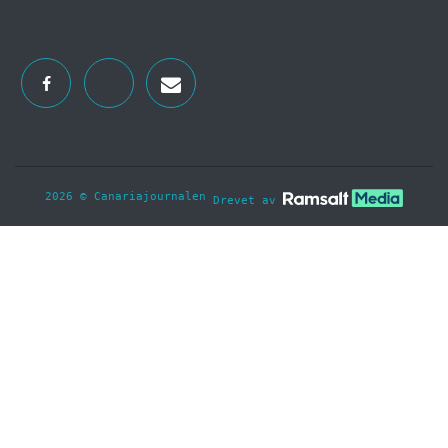
2026 © Canariajournalen
Drevet av