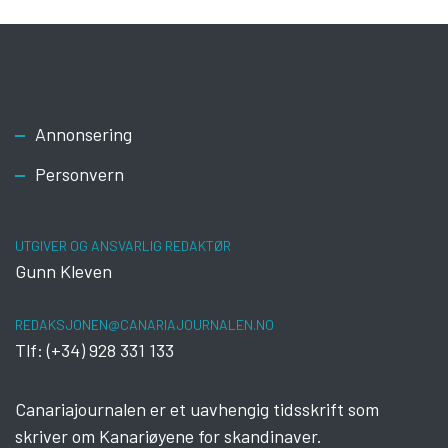
Footer
Annonsering
Personvern
UTGIVER OG ANSVARLIG REDAKTØR
Gunn Kleven
REDAKSJONEN@CANARIAJOURNALEN.NO
Tlf: (+34) 928 331 133
Canariajournalen er et uavhengig tidsskrift som
skriver om Kanariøyene for skandinaver.