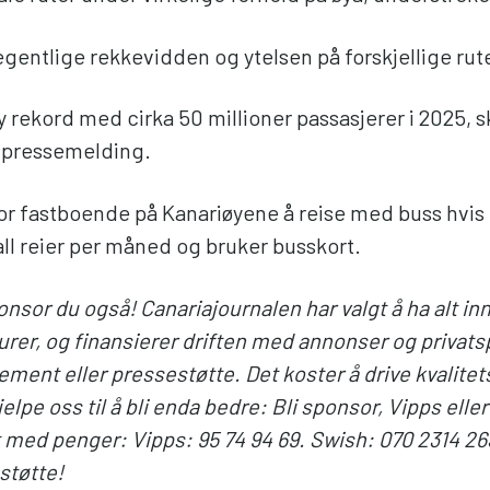
gentlige rekkevidden og ytelsen på forskjellige rute
y rekord med cirka 50 millioner passasjerer i 2025, s
n pressemelding.
for fastboende på Kanariøyene å reise med buss hvis 
l reier per måned og bruker busskort.
onsor du også! Canariajournalen har valgt å ha alt in
rer, og finansierer driften med annonser og privats
ment eller pressestøtte. Det koster å drive kvalitets
elpe oss til å bli enda bedre: Bli sponsor, Vipps elle
nt med penger: Vipps: 95 74 94 69. Swish: 070 2314 26
 støtte!