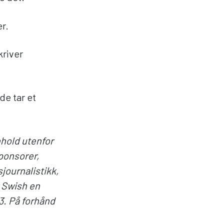
r.
kriver
de tar et
nhold utenfor
ponsorer,
journalistikk,
r Swish en
3. På forhånd