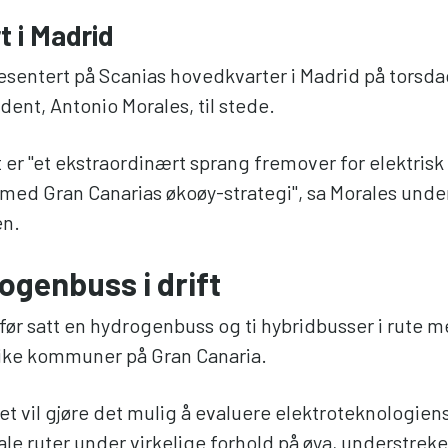
t i Madrid
esentert på Scanias hovedkvarter i Madrid på torsd
dent, Antonio Morales, til stede.
er "et ekstraordinært sprang fremover for elektrisk
d med Gran Canarias økoøy-strategi", sa Morales unde
en.
ogenbuss i drift
 før satt en hydrogenbuss og ti hybridbusser i rute 
ulike kommuner på Gran Canaria.
t vil gjøre det mulig å evaluere elektroteknologiens
e ruter under virkelige forhold på øya, understreke