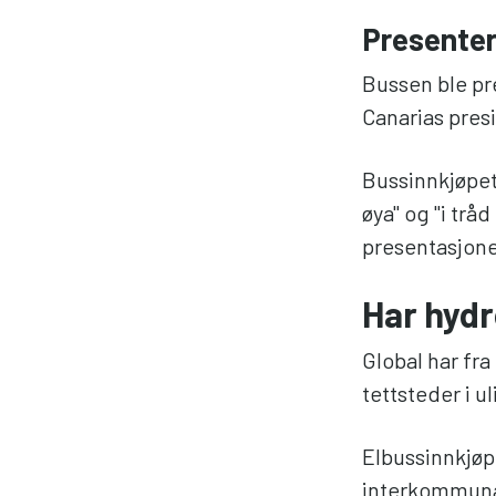
Presenter
Bussen ble pr
Canarias presi
Bussinnkjøpet 
øya" og "i trå
presentasjon
Har hydr
Global har fra
tettsteder i 
Elbussinnkjøpe
interkommunal