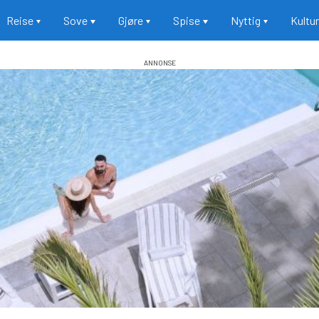
Reise
Sove
Gjøre
Spise
Nyttig
Kultu