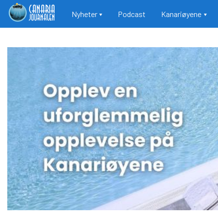
Main navigation
Nyheter
Podcast
Kanariøyene
Hopp
til
hovedinnhold