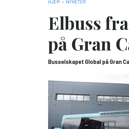
NAVIGASJONSSTI
HJEM
NYHETER
Elbuss fra
på Gran C
Busselskapet Global på Gran Can