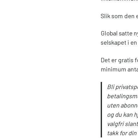
Slik som den e
Global satte n
selskapet i e
Det er gratis 
minimum antal
Bli privatsp
betalingsmu
uten abonne
og du kan hj
valgfri sla
takk for din