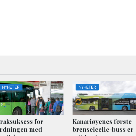
NYHETER
NYHETER
raksuksess for
Kanariøyenes første
rdningen med
brenselcelle-buss er