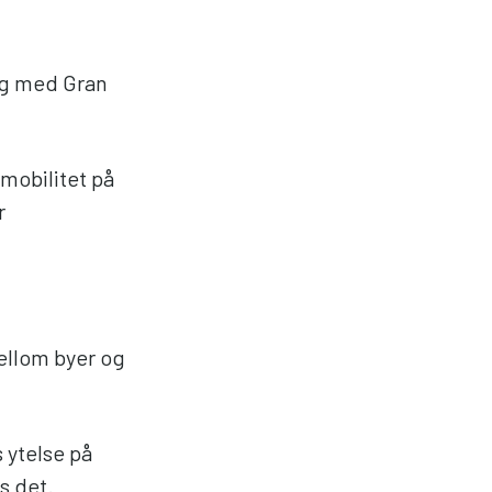
ag med Gran
 mobilitet på
r
mellom byer og
 ytelse på
s det.