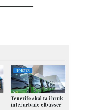
NYHETER
Tenerife skal ta i bruk
interurbane elbusser