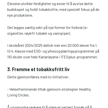
Elevene utvikler ferdigheter og evner til å avvise dette
budskapet og forbli tobakksfrie, med spesielt fokus på de
nye produktene.
Det legges særlig vekt på nye former for forbruk (e-
sigaretter, røykfri tobakk og vannpiper).
I skoleåret 2024/2025 deltok mer enn 20 000 elever fra 1.
til 4. klasse med ESO- og yrkesopplæringsprogrammer på
110 skoler over hele Kanariøyene i ITESplus-programmet.
3. Fremme et tobakksfritt liv
Dette gjennomføres med to initiativer:
- Helsefremmende tiltak gjennom strategien Healthy
Living Circles.
Å oppmuntre røykere til å gjøre et seriøst forsøk på å