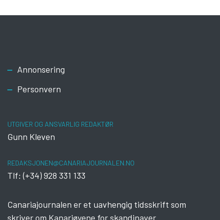
Footer
Annonsering
Personvern
UTGIVER OG ANSVARLIG REDAKTØR
Gunn Kleven
REDAKSJONEN@CANARIAJOURNALEN.NO
Tlf: (+34) 928 331 133
Canariajournalen er et uavhengig tidsskrift som
skriver om Kanariøyene for skandinaver.