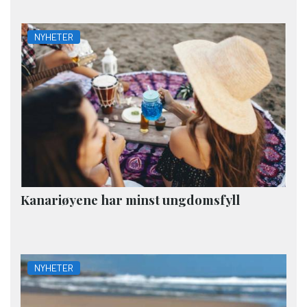
NYHETER
Kanariøyene har minst ungdomsfyll
NYHETER