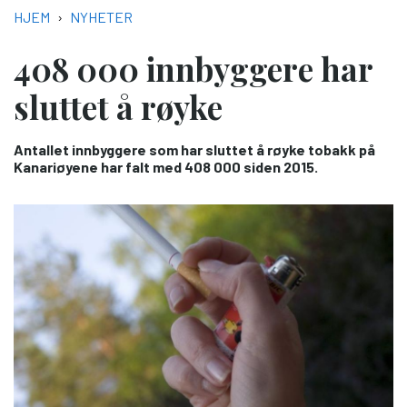
NAVIGASJONSSTI
HJEM
NYHETER
408 000 innbyggere har
sluttet å røyke
Antallet innbyggere som har sluttet å røyke tobakk på
Kanariøyene har falt med 408 000 siden 2015.