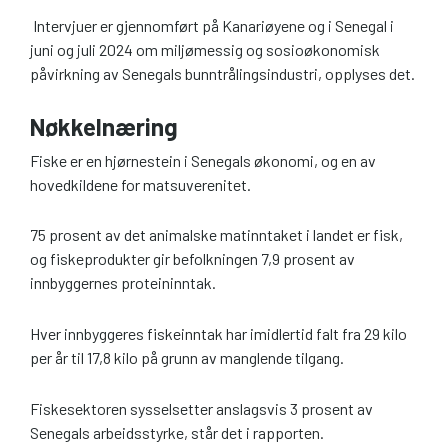
Intervjuer er gjennomført på Kanariøyene og i Senegal i
juni og juli 2024 om miljømessig og sosioøkonomisk
påvirkning av Senegals bunntrålingsindustri, opplyses det.
Nøkkelnæring
Fiske er en hjørnestein i Senegals økonomi, og en av
hovedkildene for matsuverenitet.
75 prosent av det animalske matinntaket i landet er fisk,
og fiskeprodukter gir befolkningen 7,9 prosent av
innbyggernes proteininntak.
Hver innbyggeres fiskeinntak har imidlertid falt fra 29 kilo
per år til 17,8 kilo på grunn av manglende tilgang.
Fiskesektoren sysselsetter anslagsvis 3 prosent av
Senegals arbeidsstyrke, står det i rapporten.