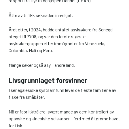
rapport fra flyktninghjelpen i landet (CEAR).
Åtte av ti fikk søknaden innvilget.
Året etter, i 2024, hadde antallet asylsøkere fra Senegal
steget til 7708, og var den femte største
asylsøkergruppen etter immigranter fra Venezuela,
Colombia, Mali og Peru.
Mange søker også asyl i andre land.
Livsgrunnlaget forsvinner
I senegalesiske kystsamfunn lever de fleste familiene av
fiske fra småbåter.
Nå er fabrikktrålere, svært mange av dem kontrollert av
spanske og kinesiske selskaper, i ferd med å tømme havet
for fisk.