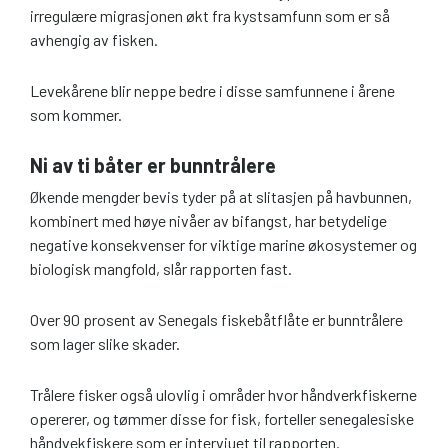
irregulære migrasjonen økt fra kystsamfunn som er så
avhengig av fisken.
Levekårene blir neppe bedre i disse samfunnene i årene
som kommer.
Ni av ti båter er bunntrålere
Økende mengder bevis tyder på at slitasjen på havbunnen,
kombinert med høye nivåer av bifangst, har betydelige
negative konsekvenser for viktige marine økosystemer og
biologisk mangfold, slår rapporten fast.
Over 90 prosent av Senegals fiskebåtflåte er bunntrålere
som lager slike skader.
Trålere fisker også ulovlig i områder hvor håndverkfiskerne
opererer, og tømmer disse for fisk, forteller senegalesiske
håndvekfiskere som er intervjuet til rapporten.