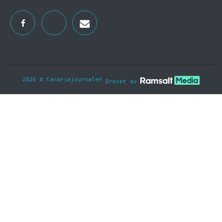
2026 © Canariajournalen
Drevet av