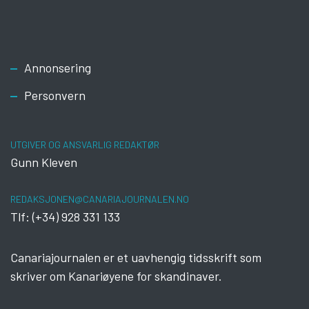
Footer
Annonsering
Personvern
UTGIVER OG ANSVARLIG REDAKTØR
Gunn Kleven
REDAKSJONEN@CANARIAJOURNALEN.NO
Tlf: (+34) 928 331 133
Canariajournalen er et uavhengig tidsskrift som
skriver om Kanariøyene for skandinaver.