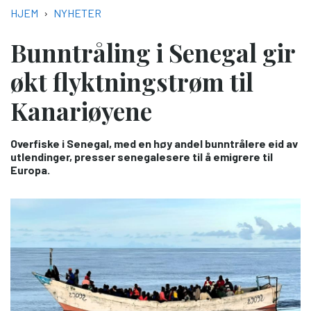
NAVIGASJONSSTI
HJEM
NYHETER
Bunntråling i Senegal gir
økt flyktningstrøm til
Kanariøyene
Overfiske i Senegal, med en høy andel bunntrålere eid av
utlendinger, presser senegalesere til å emigrere til
Europa.