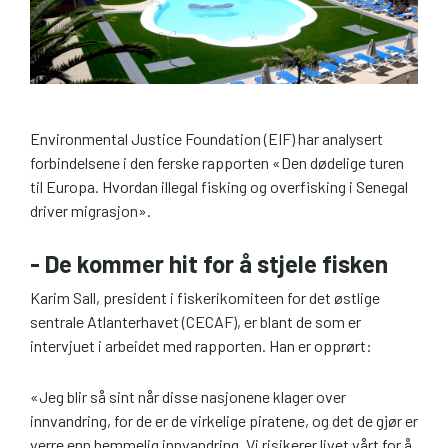
Environmental Justice Foundation (EIF) har analysert
forbindelsene i den ferske rapporten «Den dødelige turen
til Europa. Hvordan illegal fisking og overfisking i Senegal
driver migrasjon».
- De kommer hit for å stjele fisken
Karim Sall, president i fiskerikomiteen for det østlige
sentrale Atlanterhavet (CECAF), er blant de som er
intervjuet i arbeidet med rapporten. Han er opprørt:
«Jeg blir så sint når disse nasjonene klager over
innvandring, for de er de virkelige piratene, og det de gjør er
verre enn hemmelig innvandring. Vi risikerer livet vårt for å