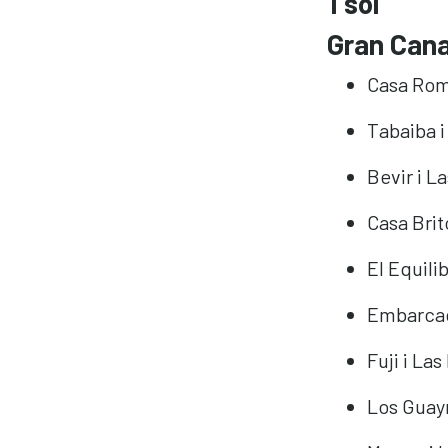
1 sol
Gran Cana
Casa Romá
Tabaiba i
Bevir i L
Casa Brit
El Equili
Embarcad
Fuji i La
Los Guayr