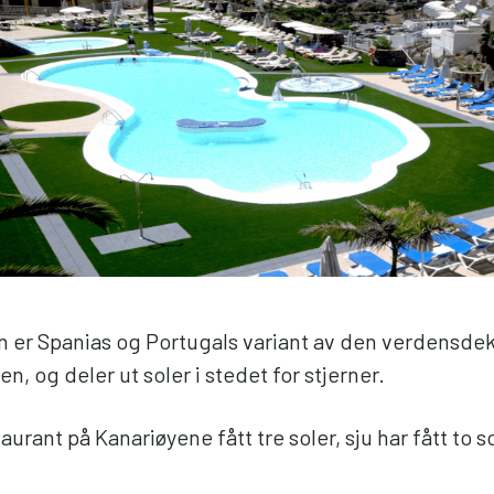
 er Spanias og Portugals variant av den verdensd
n, og deler ut soler i stedet for stjerner.
taurant på Kanariøyene fått tre soler, sju har fått to s