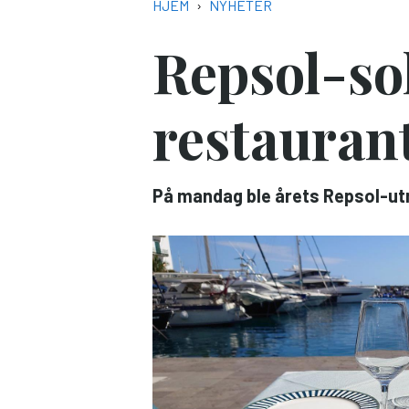
NAVIGASJONSSTI
HJEM
NYHETER
Repsol-sol
restauran
På mandag ble årets Repsol-utm