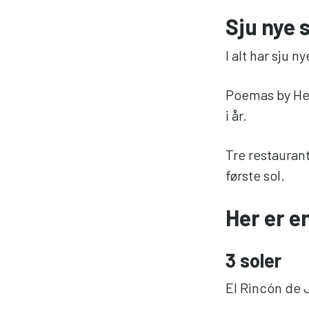
Sju nye 
I alt har sju 
Poemas by Her
i år.
Tre restaurant
første sol.
Her er e
3 soler
El Rincón de J