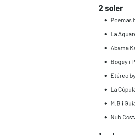
2 soler
Poemas by
La Aquar
Abama Kab
Bogey i P
Etéreo by
La Cúpula
M.B i Guí
Nub Costa