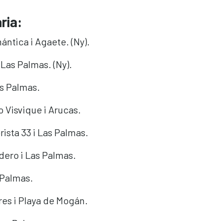
ria:
ntica i Agaete. (Ny).
 Las Palmas. (Ny).
as Palmas.
o Visvique i Arucas.
brista 33 i Las Palmas.
ero i Las Palmas.
s Palmas.
es i Playa de Mogán.