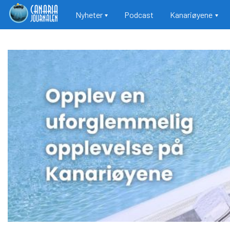
Main navigation
Nyheter
Podcast
Kanariøyene
Hopp
til
hovedinnhold