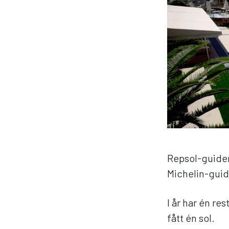
Repsol-guiden
Michelin-guide
I år har én res
fått én sol.