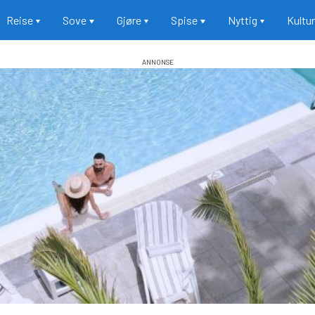
Reise
Sove
Gjøre
Spise
Nyttig
Kultu