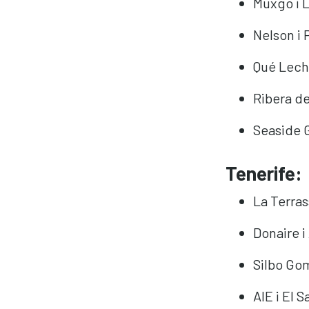
Muxgo i 
Nelson i 
Qué Lech
Ribera de
Seaside 
Tenerife:
La Terrass
Donaire i
Silbo Gom
AIE i El S