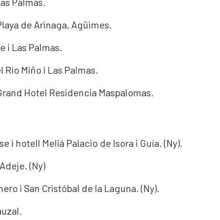
Las Palmas.
Playa de Arinaga, Agüimes.
e i Las Palmas.
l Río Miño i Las Palmas.
Grand Hotel Residencia Maspalomas.
e i hotell Meliá Palacio de Isora i Guía. (Ny).
 Adeje. (Ny)
ero i San Cristóbal de la Laguna. (Ny).
auzal.