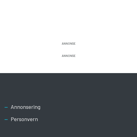
Footer
Annonsering
Personvern