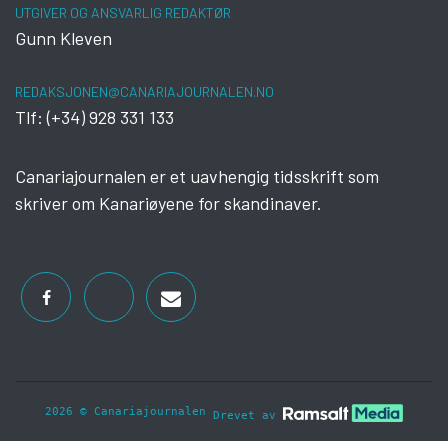
UTGIVER OG ANSVARLIG REDAKTØR
Gunn Kleven
REDAKSJONEN@CANARIAJOURNALEN.NO
Tlf: (+34) 928 331 133
Canariajournalen er et uavhengig tidsskrift som
skriver om Kanariøyene for skandinaver.
2026 © Canariajournalen
Drevet av