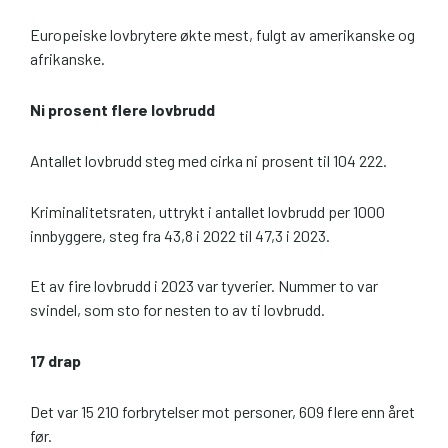
Europeiske lovbrytere økte mest, fulgt av amerikanske og
afrikanske.
Ni prosent flere lovbrudd
Antallet lovbrudd steg med cirka ni prosent til 104 222.
Kriminalitetsraten, uttrykt i antallet lovbrudd per 1000
innbyggere, steg fra 43,8 i 2022 til 47,3 i 2023.
Et av fire lovbrudd i 2023 var tyverier. Nummer to var
svindel, som sto for nesten to av ti lovbrudd.
17 drap
Det var 15 210 forbrytelser mot personer, 609 flere enn året
før.