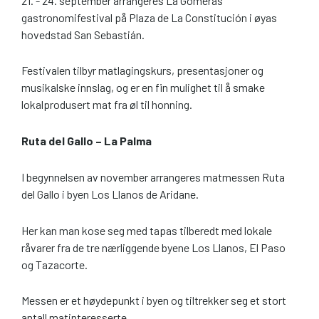
21. - 24. september arrangeres La Gomeras
gastronomifestival på Plaza de La Constitución i øyas
hovedstad San Sebastián.
Festivalen tilbyr matlagingskurs, presentasjoner og
musikalske innslag, og er en fin mulighet til å smake
lokalprodusert mat fra øl til honning.
Ruta del Gallo – La Palma
I begynnelsen av november arrangeres matmessen Ruta
del Gallo i byen Los Llanos de Aridane.
Her kan man kose seg med tapas tilberedt med lokale
råvarer fra de tre nærliggende byene Los Llanos, El Paso
og Tazacorte.
Messen er et høydepunkt i byen og tiltrekker seg et stort
antall matinteresserte.