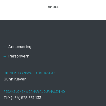
Footer
Annonsering
Personvern
UTGIVER OG ANSVARLIG REDAKTØR
Gunn Kleven
REDAKSJONEN@CANARIAJOURNALEN.NO
Tlf: (+34) 928 331 133