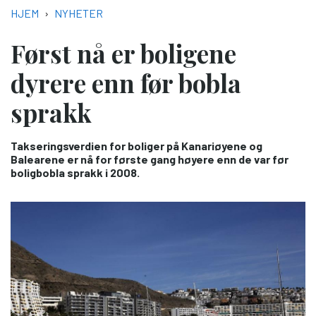
NAVIGASJONSSTI
HJEM
NYHETER
Først nå er boligene
dyrere enn før bobla
sprakk
Takseringsverdien for boliger på Kanariøyene og
Balearene er nå for første gang høyere enn de var før
boligbobla sprakk i 2008.