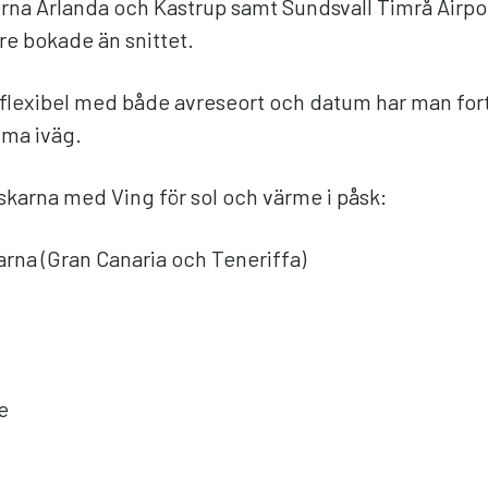
erna Arlanda och Kastrup samt Sundsvall Timrå Airp
tre bokade än snittet.
flexibel med både avreseort och datum har man for
mma iväg.
nskarna med Ving för sol och värme i påsk:
rna (Gran Canaria och Teneriffa)
e