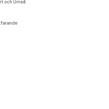
ort och Umeå
tfarande