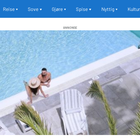
Reise
Sove
Gjøre
Spise
Nyttig
Kultu