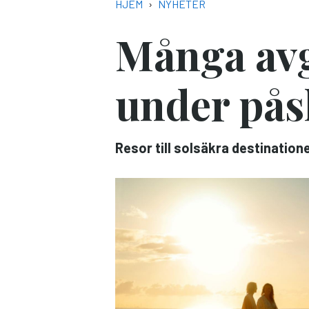
NAVIGASJONSSTI
HJEM
NYHETER
Många avg
under pås
Resor till solsäkra destination