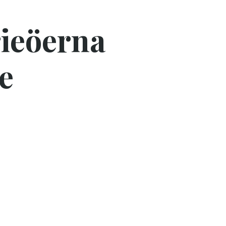
rieöerna
e