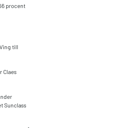
 66 procent
ing till
r Claes
under
et Sunclass