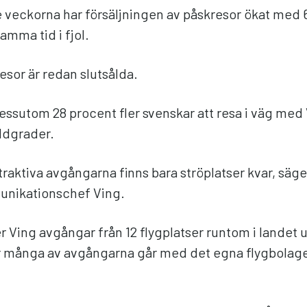
e veckorna har försäljningen av påskresor ökat med
amma tid i fjol.
resor är redan slutsålda.
ssutom 28 procent fler svenskar att resa i väg med V
ddgrader.
raktiva avgångarna finns bara ströplatser kvar, säge
unikationschef Ving.
r Ving avgångar från 12 flygplatser runtom i landet 
r många av avgångarna går med det egna flygbolag