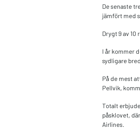
De senaste tr
jämfört med s
Drygt 9 av 10 
I år kommer de
sydligare bre
På de mest att
Pellvik, komm
Totalt erbjude
påsklovet, dä
Airlines.