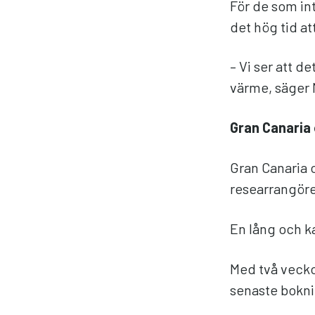
För de som in
det hög tid at
– Vi ser att de
värme, säger
Gran Canaria 
Gran Canaria o
researrangöre
En lång och ka
Med två veckor
senaste bokni