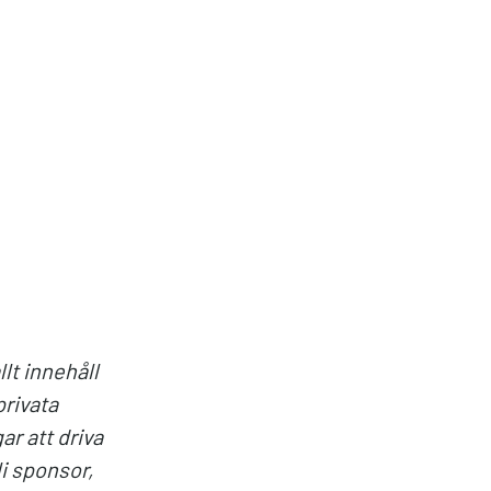
lt innehåll
privata
r att driva
li sponsor,