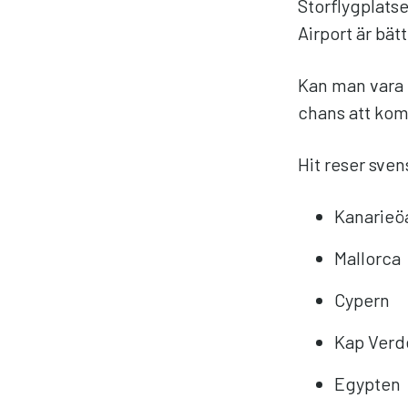
Storflygplats
Airport är bät
Kan man vara 
chans att ko
Hit reser sve
Kanarieöa
Mallorca
Cypern
Kap Verd
Egypten