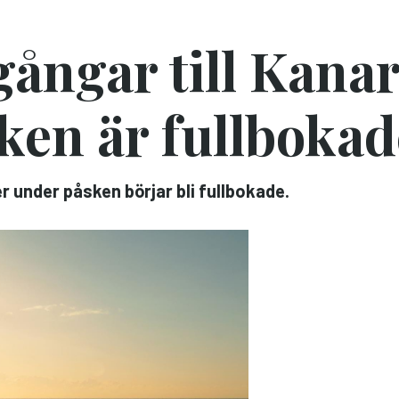
ångar till Kana
ken är fullbokad
er under påsken börjar bli fullbokade.