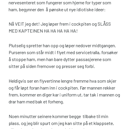
nervesenteret som fungerer som hjerne for typer som
ham, begynner den å pønske ut nye idiotiske ideer:
Nå VEIT jeg det! Jeg løper frem i cockpiten og SLÅSS
MED KAPTEINEN HA HA HA HA HA!
Plutselig spretter han opp og løper nedover midtgangen.
Purseren som står midt i flyet med servicetralla, forsøker
å stoppe ham, men han bare dytter passasjerene som
sitter på siden fremover og presser seg forbi.
Heldigvis ser en flyvertinne lengre fremme hva som skjer
og får løpt foran ham inn i cockpiten. Før mannen rekker
frem, kommer en diger kar i uniform ut, tar tak i mannen og
drar ham med bak et forheng.
Noen minutter seinere kommer begge tilbake til min
plass, og jeg blir spurt om jeg kan sitte på et klappsete,