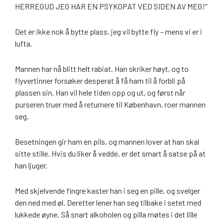
HERREGUD JEG HAR EN PSYKOPAT VED SIDEN AV MEG!"
Det er ikke nok å bytte plass, jeg vil bytte fly – mens vi er i
lufta.
Mannen har nå blitt helt rabiat. Han skriker høyt, og to
flyvertinner forsøker desperat å få ham til å forbli på
plassen sin. Han vil hele tiden opp og ut, og først når
purseren truer med å returnere til København, roer mannen
seg.
Besetningen gir ham en pils, og mannen lover at han skal
sitte stille. Hvis du liker å vedde, er det smart å satse på at
han ljuger.
Med skjelvende fingre kaster han i seg en pille, og svelger
den ned med øl. Deretter lener han seg tilbake i setet med
lukkede øyne. Så snart alkoholen og pilla møtes i det lille