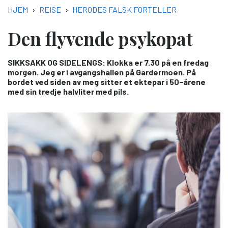
NAVIGASJONSSTI
HJEM
REISE
HERODES FALSK FORTELLER
Den flyvende psykopat
SIKKSAKK OG SIDELENGS: Klokka er 7.30 på en fredag
morgen. Jeg er i avgangshallen på Gardermoen. På
bordet ved siden av meg sitter et ektepar i 50-årene
med sin tredje halvliter med pils.