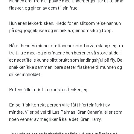
Mannen drar frem ei pakke med Underberger, tar ut to små
flasker, og gir en av dem til sin frue.
Hun er en lekkerbisken. Kledd for en slitsom reise har hun
på seg joggebukse og en hekla, gjennomsiktig topp.
Håret hennes minner om lianene som Tarzan slang seg fra
tre til tre med, og øreringene hun bærer er så store at de i
et nødstilfelle kunne blitt brukt som landingshjul på fly. De
snakker ikke sammen, bare setter flaskene til munnen og
sluker innholdet.
Potensielle turist-terrorister, tenker jeg.
En politisk korrekt person ville fått hjerteinfarkt av
mindre. Vi er på vei til Las Palmas, Gran Canaria, eller som
noen venner av meg liker å kalle det, Gran Harry.
Jeg veit at det er forferdelig politisk ukorrekt å reise på