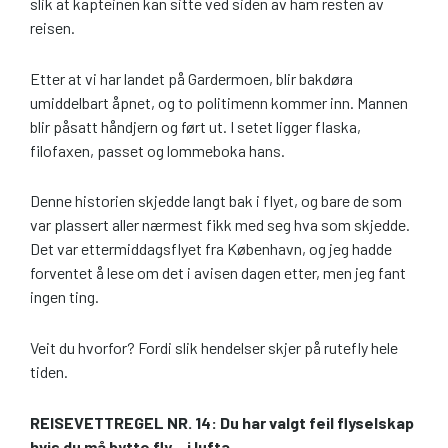
slik at kapteinen kan sitte ved siden av ham resten av
reisen.
Etter at vi har landet på Gardermoen, blir bakdøra
umiddelbart åpnet, og to politimenn kommer inn. Mannen
blir påsatt håndjern og ført ut. I setet ligger flaska,
filofaxen, passet og lommeboka hans.
Denne historien skjedde langt bak i flyet, og bare de som
var plassert aller nærmest fikk med seg hva som skjedde.
Det var ettermiddagsflyet fra København, og jeg hadde
forventet å lese om det i avisen dagen etter, men jeg fant
ingen ting.
Veit du hvorfor? Fordi slik hendelser skjer på rutefly hele
tiden.
REISEVETTREGEL NR. 14: Du har valgt feil flyselskap
hvis du må bytte fly – i lufta.