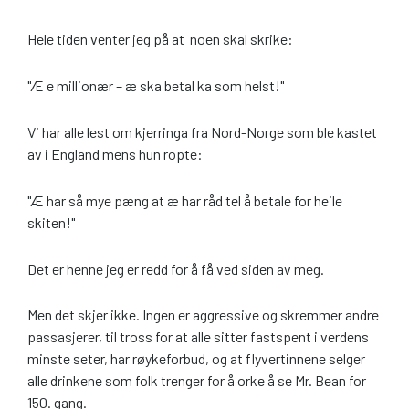
Hele tiden venter jeg på at noen skal skrike:
"Æ e millionær – æ ska betal ka som helst!"
Vi har alle lest om kjerringa fra Nord-Norge som ble kastet
av i England mens hun ropte:
"Æ har så mye pæng at æ har råd tel å betale for heile
skiten!"
Det er henne jeg er redd for å få ved siden av meg.
Men det skjer ikke. Ingen er aggressive og skremmer andre
passasjerer, til tross for at alle sitter fastspent i verdens
minste seter, har røykeforbud, og at flyvertinnene selger
alle drinkene som folk trenger for å orke å se Mr. Bean for
150. gang.