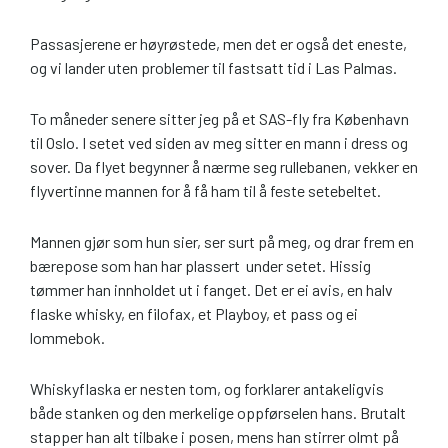
Passasjerene er høyrøstede, men det er også det eneste,
og vi lander uten problemer til fastsatt tid i Las Palmas.
To måneder senere sitter jeg på et SAS-fly fra København
til Oslo. I setet ved siden av meg sitter en mann i dress og
sover. Da flyet begynner å nærme seg rullebanen, vekker en
flyvertinne mannen for å få ham til å feste setebeltet.
Mannen gjør som hun sier, ser surt på meg, og drar frem en
bærepose som han har plassert under setet. Hissig
tømmer han innholdet ut i fanget. Det er ei avis, en halv
flaske whisky, en filofax, et Playboy, et pass og ei
lommebok.
Whiskyflaska er nesten tom, og forklarer antakeligvis
både stanken og den merkelige oppførselen hans. Brutalt
stapper han alt tilbake i posen, mens han stirrer olmt på