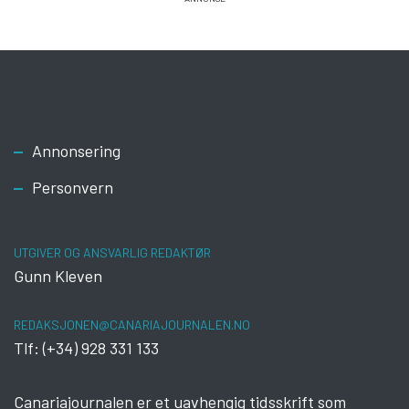
Footer
Annonsering
Personvern
UTGIVER OG ANSVARLIG REDAKTØR
Gunn Kleven
REDAKSJONEN@CANARIAJOURNALEN.NO
Tlf: (+34) 928 331 133
Canariajournalen er et uavhengig tidsskrift som