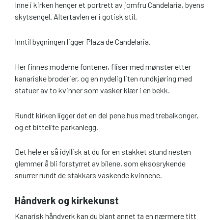
Inne i kirken henger et portrett av jomfru Candelaria, byens
skytsengel. Altertavlen er i gotisk stil.
Inntil bygningen ligger Plaza de Candelaria.
Her finnes moderne fontener, fliser med mønster etter
kanariske broderier, og en nydelig liten rundkjøring med
statuer av to kvinner som vasker klær i en bekk.
Rundt kirken ligger det en del pene hus med trebalkonger,
og et bittelite parkanlegg.
Det hele er så idyllisk at du for en stakket stund nesten
glemmer å bli forstyrret av bilene, som eksosrykende
snurrer rundt de stakkars vaskende kvinnene.
Håndverk og kirkekunst
Kanarisk håndverk kan du blant annet ta en nærmere titt