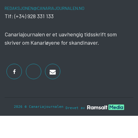
REDAKSJONEN@CANARIAJOURNALEN.NO
Tlf: (+34) 928 331 133
Canariajournalen er et uavhengig tidsskrift som
skriver om Kanariøyene for skandinaver.
2026 © Canariajournalen
Drevet av