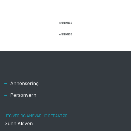
Footer
Annonsering
Personvern
UTGIVER OG ANSVARLIG REDAKTØR
Gunn Kleven