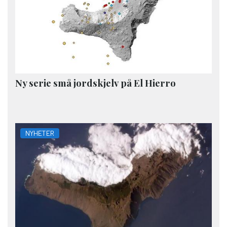
Ny serie små jordskjelv på El Hierro
NYHETER