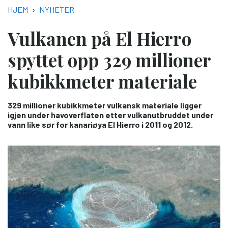
NAVIGASJONSSTI
HJEM
NYHETER
Vulkanen på El Hierro
spyttet opp 329 millioner
kubikkmeter materiale
329 millioner kubikkmeter vulkansk materiale ligger
igjen under havoverflaten etter vulkanutbruddet under
vann like sør for kanariøya El Hierro i 2011 og 2012.