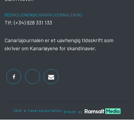
REDAKSJONEN@CANARIAJOURNALEN.NO
Tlf: (+34) 928 331 133
Canariajournalen er et uavhengig tidsskrift som
skriver om Kanariøyene for skandinaver.
2026 © Canariajournalen
Drevet av