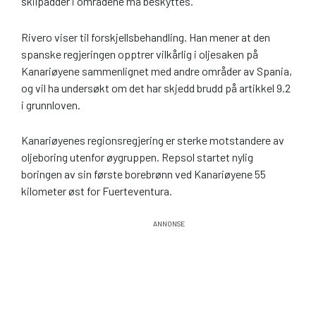
skilpadder i områdene må beskyttes.
Rivero viser til forskjellsbehandling. Han mener at den
spanske regjeringen opptrer vilkårlig i oljesaken på
Kanariøyene sammenlignet med andre områder av Spania,
og vil ha undersøkt om det har skjedd brudd på artikkel 9.2
i grunnloven.
Kanariøyenes regionsregjering er sterke motstandere av
oljeboring utenfor øygruppen. Repsol startet nylig
boringen av sin første borebrønn ved Kanariøyene 55
kilometer øst for Fuerteventura.