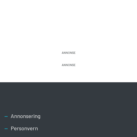
Footer
Annonsering
Personvern