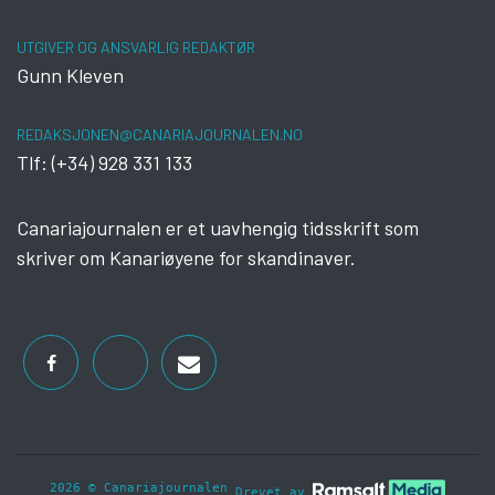
UTGIVER OG ANSVARLIG REDAKTØR
Gunn Kleven
REDAKSJONEN@CANARIAJOURNALEN.NO
Tlf: (+34) 928 331 133
Canariajournalen er et uavhengig tidsskrift som
skriver om Kanariøyene for skandinaver.
2026 © Canariajournalen
Drevet av